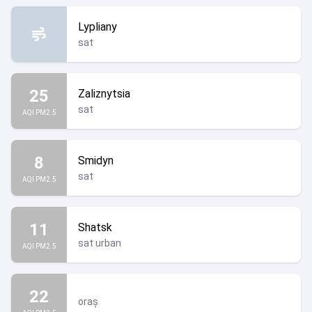
Lypliany
sat
25
Zaliznytsia
sat
AQI PM2.5
8
Smidyn
sat
AQI PM2.5
11
Shatsk
sat urban
AQI PM2.5
22
oraș