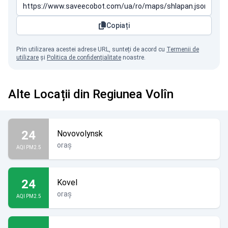
Copiați
Prin utilizarea acestei adrese URL, sunteți de acord cu
Termenii de
utilizare
și
Politica de confidențialitate
noastre.
Alte Locații din Regiunea Volîn
24
Novovolynsk
oraș
AQI PM2.5
24
Kovel
oraș
AQI PM2.5