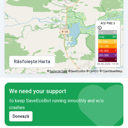
AQI PM2.5
99
с/д
224
0-50
27
51-100
0
101-150
0
151-200
0
201-300
0
301+
Răsfoiește Harta
08.08.2026, 12:00
©
Surse de Date
© SaveEcoBot
© CARTO
© OpenStreetMap
We need your support
to keep SaveEcoBot running smoothly and w/o
crashes
Donează