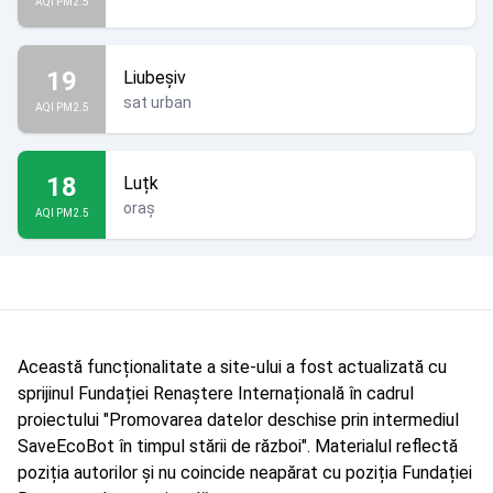
AQI PM2.5
19
Liubeșiv
sat urban
AQI PM2.5
18
Luțk
oraș
AQI PM2.5
Această funcționalitate a site-ului a fost actualizată cu
sprijinul Fundației Renaștere Internațională în cadrul
proiectului "Promovarea datelor deschise prin intermediul
SaveEcoBot în timpul stării de război". Materialul reflectă
poziția autorilor și nu coincide neapărat cu poziția Fundației