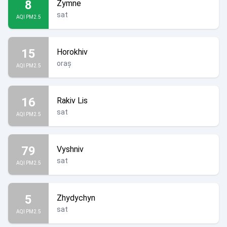
8
Zymne
sat
AQI PM2.5
15
Horokhiv
oraș
AQI PM2.5
16
Rakiv Lis
sat
AQI PM2.5
79
Vyshniv
sat
AQI PM2.5
5
Zhydychyn
sat
AQI PM2.5