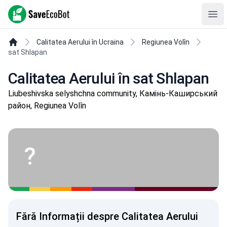
SaveEcoBot
Ope
Calitatea Aerului în Ucraina
Regiunea Volîn
sat Shlapan
Calitatea Aerului în sat Shlapan
Liubeshivska selyshchna community, Камінь-Каширський
район, Regiunea Volîn
?
Fără Informații despre Calitatea Aerului