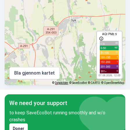
AQI PM2.5
83
с/д
187
0-50
77
51-100
1
101-150
1
151-200
0
201-300
0
301+
Bla gjennom kartet
07.08.2026, 12:00
©
Datakilder
© SaveEcoBot
© CARTO
© OpenStreetMap
We need your support
to keep SaveEcoBot running smoothly and w/o
crashes
Doner