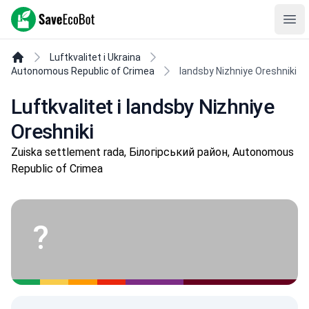
SaveEcoBot
Ope
Luftkvalitet i Ukraina
Autonomous Republic of Crimea
landsby Nizhniye Oreshniki
Luftkvalitet i landsby Nizhniye
Oreshniki
Zuiska settlement rada, Білогірський район, Autonomous
Republic of Crimea
Krim er Ukraina!
?