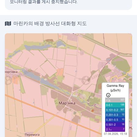
모니터링 결과를 게시 중지했습니다.
마린카의 배경 방사선 대화형 지도
Gamma Ray
(µSv/h)
337
с/д
130
0-0.1
507
0.101-0.2
12
0.201-0.3
10
0.301-0.5
18
0.501-2
7
2.1+
07.08.2026, 15:18