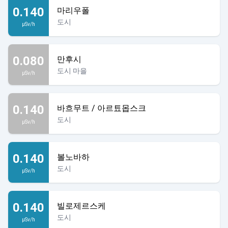
0.140
마리우폴
도시
µSv/h
0.080
만후시
도시 마을
µSv/h
0.140
바흐무트 / 아르툐몹스크
도시
µSv/h
0.140
볼노바하
도시
µSv/h
0.140
빌로제르스케
도시
µSv/h