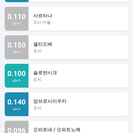
0.110
사르타나
도시 마을
µSv/h
0.150
셀리도베
도시
µSv/h
0.100
슬로뱐시크
도시
µSv/h
0.140
암브로시이우카
도시
µSv/h
0.096
오피트네 / 오피트노예