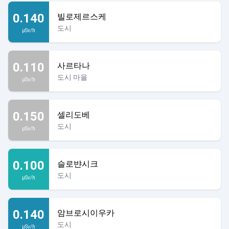
0.140
빌로제르스케
도시
µSv/h
0.110
사르타나
도시 마을
µSv/h
0.150
셀리도베
도시
µSv/h
0.100
슬로뱐시크
도시
µSv/h
0.140
암브로시이우카
도시
µSv/h