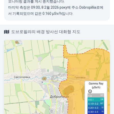
모니터링 결과를 게시 중지했습니다.
마지막 측정은 09:00, 8 2월 2026 року에 주소 Dobropillia로에
서 기록되었으며 값은 0.160 µSv/h입니다.
도브로필랴의 배경 방사선 대화형 지도
Gamma Ray
(µSv/h)
337
с/д
130
0-0.1
507
0.101-0.2
12
0.201-0.3
10
0.301-0.5