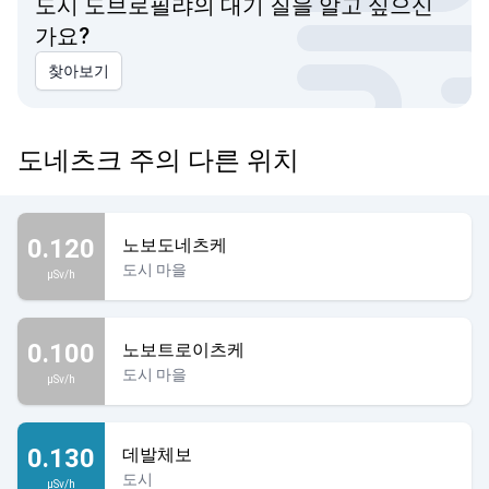
도시 도브로필랴의 대기 질을 알고 싶으신
가요?
찾아보기
도네츠크 주의 다른 위치
0.120
노보도네츠케
도시 마을
µSv/h
0.100
노보트로이츠케
도시 마을
µSv/h
0.130
데발체보
도시
µSv/h