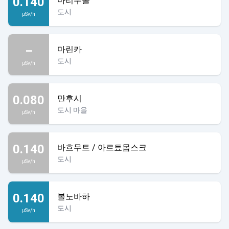
0.140
마리우폴
도시
µSv/h
–
마린카
도시
µSv/h
0.080
만후시
도시 마을
µSv/h
0.140
바흐무트 / 아르툐몹스크
도시
µSv/h
0.140
볼노바하
도시
µSv/h