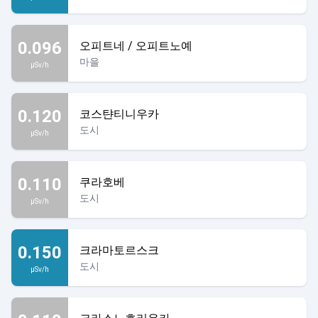
0.096
오피트네 / 오피트노예
마을
µSv/h
0.120
코스탼티니우카
도시
µSv/h
0.110
쿠라호베
도시
µSv/h
0.150
크라마토르스크
도시
µSv/h