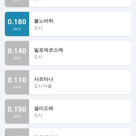
0.180
볼노바하
도시
µSv/h
0.140
빌로제르스케
도시
µSv/h
0.110
사르타나
도시 마을
µSv/h
0.150
셀리도베
도시
µSv/h