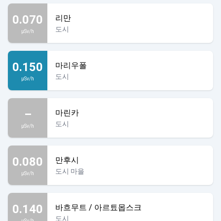
0.070
리만
도시
µSv/h
0.150
마리우폴
도시
µSv/h
–
마린카
도시
µSv/h
0.080
만후시
도시 마을
µSv/h
0.140
바흐무트 / 아르툐몹스크
도시
µSv/h