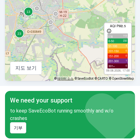
AQI PM2.5
113
с/д
232
0-50
4
51-100
0
101-150
0
151-200
1
201-300
0
301+
지도 보기
09.08.2026, 17:00
©
데이터 소스
© SaveEcoBot
© CARTO
© OpenStreetMap
We need your support
to keep SaveEcoBot running smoothly and w/o
crashes
기부