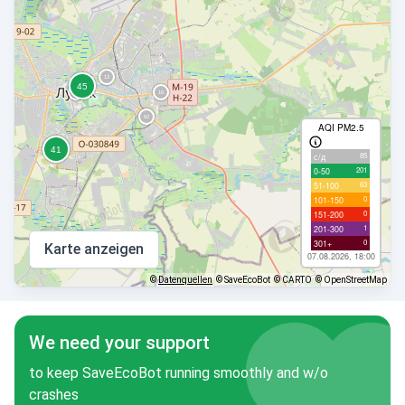
AQI PM2.5
85
с/д
201
0-50
63
51-100
0
101-150
0
151-200
1
201-300
0
301+
Karte anzeigen
07.08.2026, 18:00
©
Datenquellen
© SaveEcoBot
© CARTO
© OpenStreetMap
We need your support
to keep SaveEcoBot running smoothly and w/o
crashes