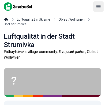
SaveEcoBot
Ope
Luftqualität in Ukraine
Oblast Wolhynien
Dorf Strumivka
Luftqualität in der Stadt
Strumivka
Pidhaytsivska village community, Луцький район, Oblast
Wolhynien
?