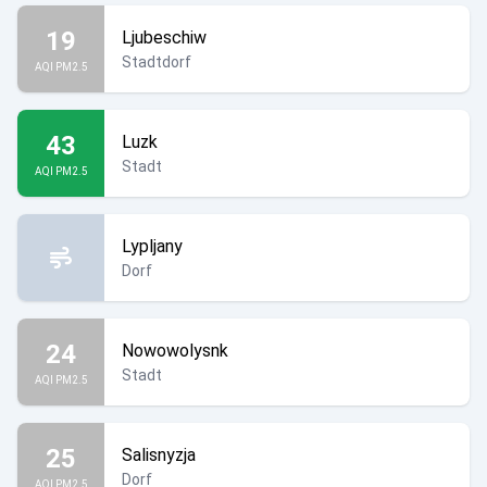
19
Ljubeschiw
Stadtdorf
AQI PM2.5
43
Luzk
Stadt
AQI PM2.5
Lypljany
Dorf
24
Nowowolysnk
Stadt
AQI PM2.5
25
Salisnyzja
Dorf
AQI PM2.5