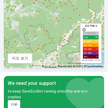
AQI PM2.5
87
с/д
182
0-50
77
51-100
2
101-150
0
151-200
1
201-300
0
301+
지도 보기
06.08.2026, 14:00
©
데이터 소스
© SaveEcoBot
© CARTO
© OpenStreetMap
We need your support
to keep SaveEcoBot running smoothly and w/o
crashes
기부