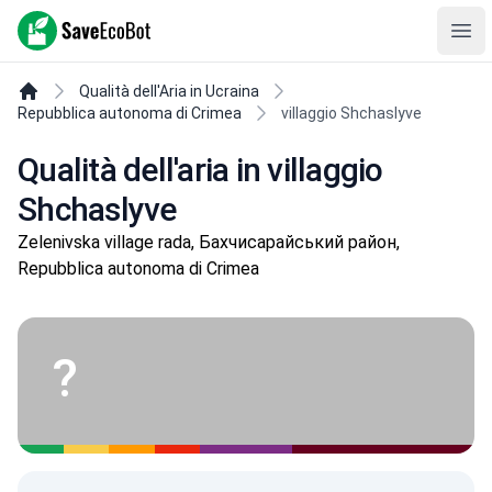
SaveEcoBot
Ope
Qualità dell'Aria in Ucraina
Repubblica autonoma di Crimea
villaggio Shchaslyve
Qualità dell'aria in villaggio
Shchaslyve
Zelenivska village rada, Бахчисарайський район,
Repubblica autonoma di Crimea
?