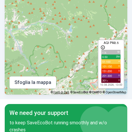
AQI PM2.5
92
с/д
254
0-50
4
51-100
0
101-150
0
151-200
0
201-300
0
301+
Sfoglia la mappa
10.08.2026, 13:00
©
Fonti di Dati
© SaveEcoBot
© CARTO
© OpenStreetMap
We need your support
to keep SaveEcoBot running smoothly and w/o
crashes