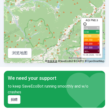
AQI PM2.5
92
с/д
252
0-50
6
51-100
0
101-150
0
151-200
0
201-300
0
301+
浏览地图
10.08.2026, 16:00
©
数据来源
© SaveEcoBot
© CARTO
© OpenStreetMap
We need your support
to keep SaveEcoBot running smoothly and w/o
crashes
捐赠