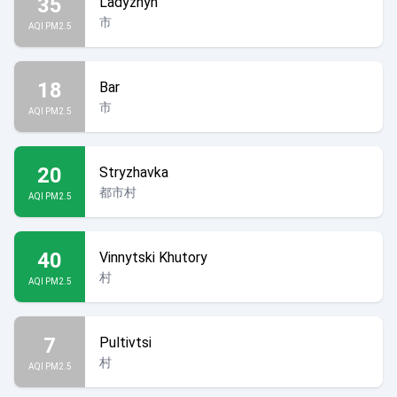
35
Ladyzhyn
市
AQI PM2.5
18
Bar
市
AQI PM2.5
20
Stryzhavka
都市村
AQI PM2.5
40
Vinnytski Khutory
村
AQI PM2.5
7
Pultivtsi
村
AQI PM2.5