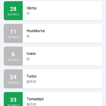
28
Illintsi
市
AQI PM2.5
11
Hrushkivtsi
村
AQI PM2.5
6
Ivaniv
村
AQI PM2.5
24
Turbiv
都市村
AQI PM2.5
33
Tomashpil
都市村
AQI PM2.5