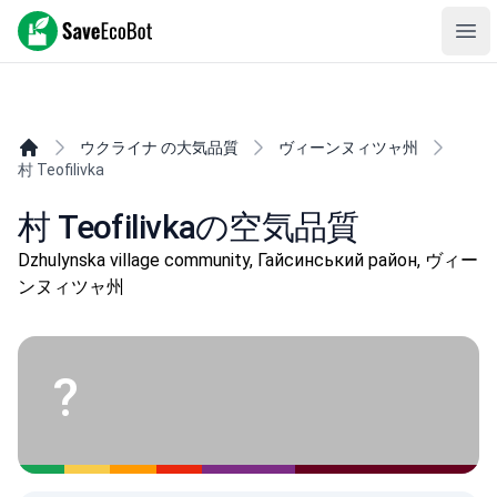
SaveEcoBot
Ope
ウクライナ の大気品質
ヴィーンヌィツャ州
村 Teofilivka
村 Teofilivkaの空気品質
Dzhulynska village community, Гайсинський район, ヴィー
ンヌィツャ州
?