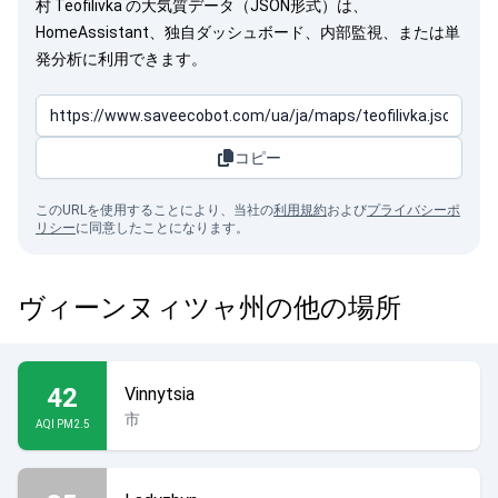
村 Teofilivka の大気質データ（JSON形式）は、
HomeAssistant、独自ダッシュボード、内部監視、または単
発分析に利用できます。
コピー
このURLを使用することにより、当社の
利用規約
および
プライバシーポ
リシー
に同意したことになります。
ヴィーンヌィツャ州の他の場所
42
Vinnytsia
市
AQI PM2.5