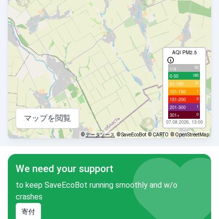
AQI PM2.5
90
с/д
185
0-50
72
51-100
1
101-150
0
151-200
1
201-300
0
301+
マップを閲覧
07.08.2026, 13:00
©
データソース
© SaveEcoBot
© CARTO
© OpenStreetMap
We need your support
to keep SaveEcoBot running smoothly and w/o
crashes
寄付