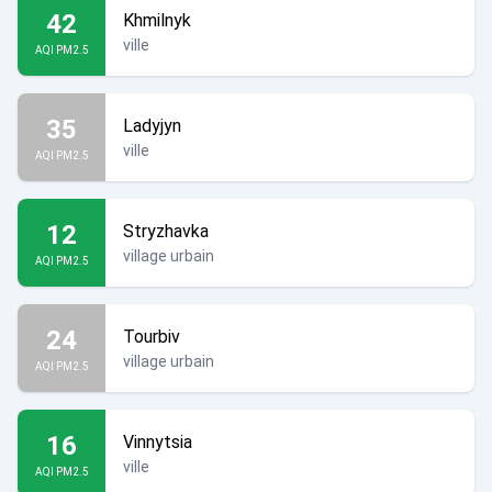
42
Khmilnyk
ville
AQI PM2.5
35
Ladyjyn
ville
AQI PM2.5
12
Stryzhavka
village urbain
AQI PM2.5
24
Tourbiv
village urbain
AQI PM2.5
16
Vinnytsia
ville
AQI PM2.5