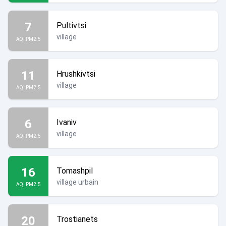
7
Pultivtsi
village
AQI PM2.5
11
Hrushkivtsi
village
AQI PM2.5
6
Ivaniv
village
AQI PM2.5
16
Tomashpil
village urbain
AQI PM2.5
20
Trostianets