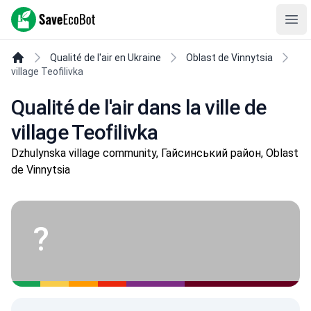
SaveEcoBot
Ope
Qualité de l'air en Ukraine
Oblast de Vinnytsia
village Teofilivka
Qualité de l'air dans la ville de
village Teofilivka
Dzhulynska village community, Гайсинський район, Oblast
de Vinnytsia
?