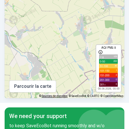
AQI PM2.5
109
с/д
202
0-50
36
51-100
1
101-150
2
151-200
0
201-300
0
301+
Parcourir la carte
08.08.2026, 05:00
©
Sources de données
© SaveEcoBot
© CARTO
© OpenStreetMap
We need your support
to keep SaveEcoBot running smoothly and w/o