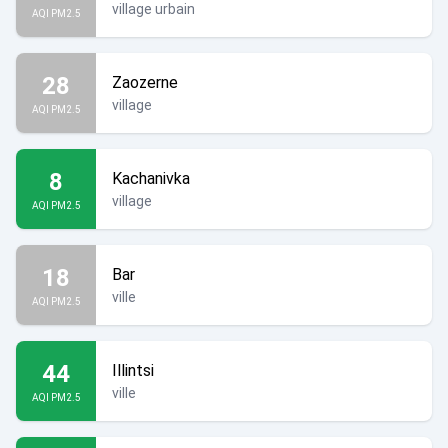
village urbain
AQI PM2.5
28
Zaozerne
village
AQI PM2.5
8
Kachanivka
village
AQI PM2.5
18
Bar
ville
AQI PM2.5
44
Illintsi
ville
AQI PM2.5