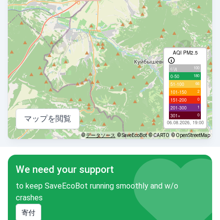
AQI PM2.5
100
с/д
180
0-50
66
51-100
2
101-150
0
151-200
1
201-300
0
301+
マップを閲覧
06.08.2026, 19:00
©
データソース
© SaveEcoBot
© CARTO
© OpenStreetMap
We need your support
to keep SaveEcoBot running smoothly and w/o
crashes
寄付