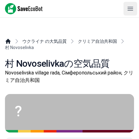
SaveEcoBot
Ope
ウクライナ の大気品質
クリミア自治共和国
村 Novoselivka
村 Novoselivkaの空気品質
Novoselivska village rada, Сімферопольський район, クリ
ミア自治共和国
?