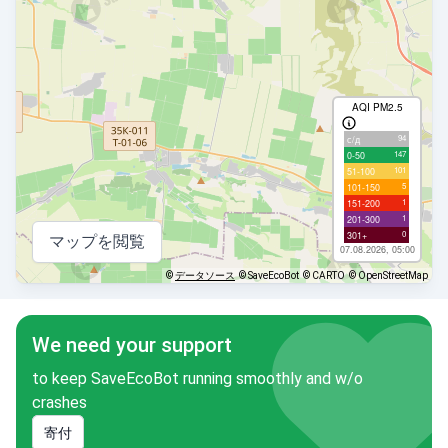
AQI PM2.5
94
с/д
147
0-50
101
51-100
5
101-150
1
151-200
1
201-300
0
301+
マップを閲覧
07.08.2026, 05:00
©
データソース
© SaveEcoBot
© CARTO
© OpenStreetMap
We need your support
to keep SaveEcoBot running smoothly and w/o
crashes
寄付