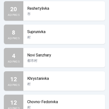
20
Reshetylivka
市
AQI PM2.5
8
Suprunivka
村
AQI PM2.5
4
Novi Sanzhary
都市村
AQI PM2.5
12
Khrystanivka
村
AQI PM2.5
12
Chovno-Fedorivka
村
AQI PM2.5