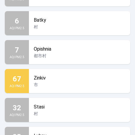
6
Batky
村
AQI PM2.5
7
Opishnia
都市村
AQI PM2.5
67
Zinkiv
市
AQI PM2.5
32
Stasi
村
AQI PM2.5