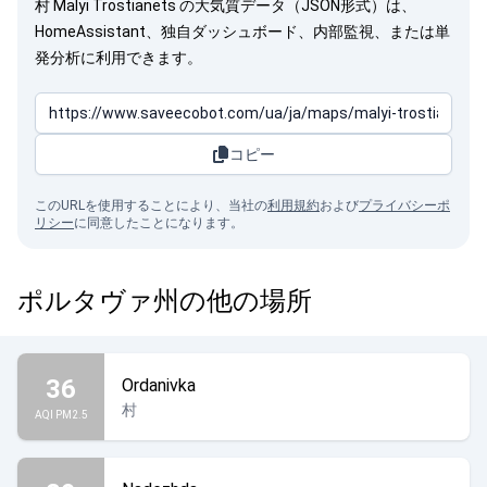
村 Malyi Trostianets の大気質データ（JSON形式）は、
HomeAssistant、独自ダッシュボード、内部監視、または単
発分析に利用できます。
コピー
このURLを使用することにより、当社の
利用規約
および
プライバシーポ
リシー
に同意したことになります。
ポルタヴァ州の他の場所
36
Ordanivka
村
AQI PM2.5