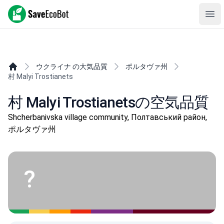
SaveEcoBot
Ope
ウクライナ の大気品質
ポルタヴァ州
村 Malyi Trostianets
村 Malyi Trostianetsの空気品質
Shcherbanivska village community, Полтавський район,
ポルタヴァ州
?