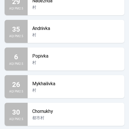
29
Nadezhda
村
AQI PM2.5
35
Andriivka
村
AQI PM2.5
6
Popivka
村
AQI PM2.5
26
Mykhailivka
村
AQI PM2.5
30
Chornukhy
都市村
AQI PM2.5