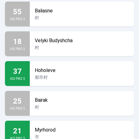
55
Baliasne
村
AQI PM2.5
18
Velyki Budyshcha
村
AQI PM2.5
37
Hoholeve
都市村
AQI PM2.5
25
Bairak
村
AQI PM2.5
21
Myrhorod
市
AQI PM2.5