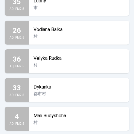
35
Lubny
市
AQI PM2.5
26
Vodiana Balka
村
AQI PM2.5
36
Velyka Rudka
村
AQI PM2.5
33
Dykanka
都市村
AQI PM2.5
4
Mali Budyshcha
村
AQI PM2.5