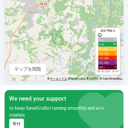
AQI PM2.5
91
с/д
188
0-50
65
51-100
4
101-150
1
151-200
1
201-300
0
301+
マップを閲覧
08.08.2026, 00:00
©
データソース
© SaveEcoBot
© CARTO
© OpenStreetMap
We need your support
to keep SaveEcoBot running smoothly and w/o
crashes
寄付