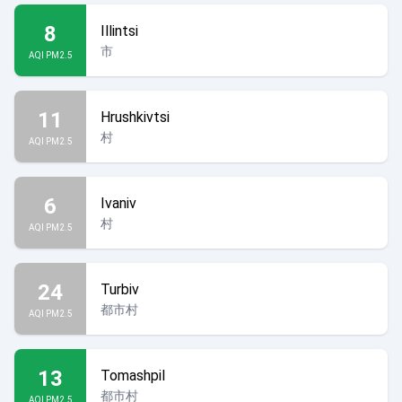
8
Illintsi
市
AQI PM2.5
11
Hrushkivtsi
村
AQI PM2.5
6
Ivaniv
村
AQI PM2.5
24
Turbiv
都市村
AQI PM2.5
13
Tomashpil
都市村
AQI PM2.5