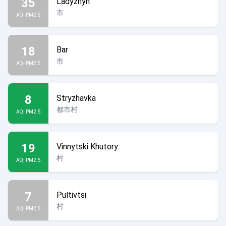
35
Ladyzhyn
市
AQI PM2.5
18
Bar
市
AQI PM2.5
8
Stryzhavka
都市村
AQI PM2.5
19
Vinnytski Khutory
村
AQI PM2.5
7
Pultivtsi
村
AQI PM2.5