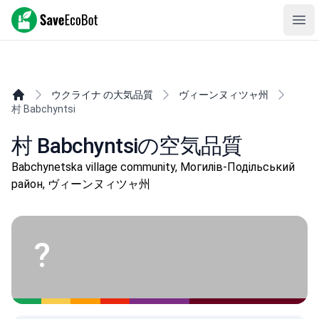
SaveEcoBot
Ope
ウクライナ の大気品質
ヴィーンヌィツャ州
村 Babchyntsi
村 Babchyntsiの空気品質
Babchynetska village community, Могилів-Подільський
район, ヴィーンヌィツャ州
?