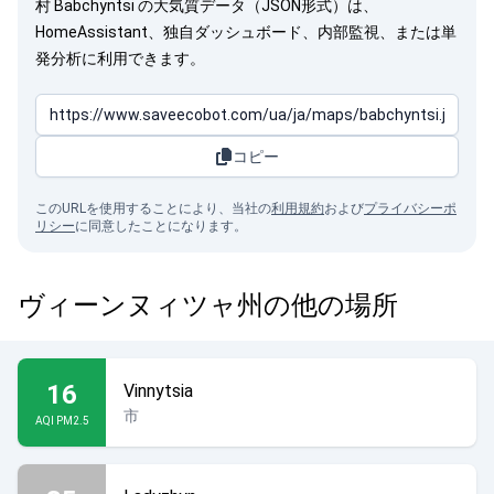
村 Babchyntsi の大気質データ（JSON形式）は、
HomeAssistant、独自ダッシュボード、内部監視、または単
発分析に利用できます。
コピー
このURLを使用することにより、当社の
利用規約
および
プライバシーポ
リシー
に同意したことになります。
ヴィーンヌィツャ州の他の場所
16
Vinnytsia
市
AQI PM2.5