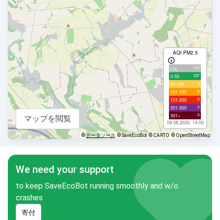
AQI PM2.5
110
с/д
237
0-50
3
51-100
0
101-150
0
151-200
0
201-300
0
301+
マップを閲覧
09.08.2026, 14:00
©
データソース
© SaveEcoBot
© CARTO
© OpenStreetMap
We need your support
to keep SaveEcoBot running smoothly and w/o
crashes
寄付