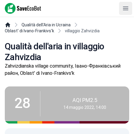
SaveEcoBot
Ope
Qualità dell'Aria in Ucraina
Oblast' di Ivano-Frankivs'k
villaggio Zahvizdia
Qualità dell'aria in villaggio
Zahvizdia
Zahvizdianska village community, Івано-Франківський
район, Oblast' di Ivano-Frankivs'k
28
AQI PM2.5
14 maggio 2022, 14:00