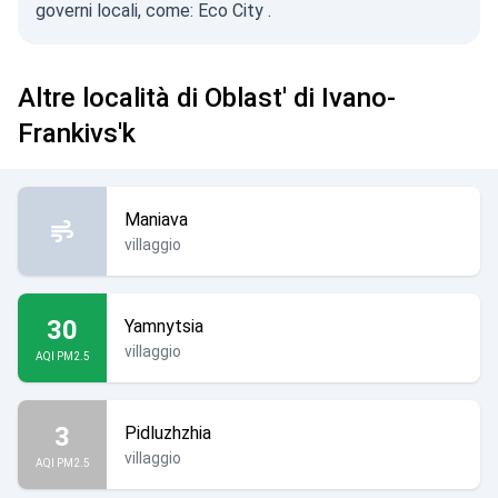
governi locali, come:
Eco City
.
Altre località di Oblast' di Ivano-
Frankivs'k
Maniava
villaggio
30
Yamnytsia
villaggio
AQI PM2.5
3
Pidluzhzhia
villaggio
AQI PM2.5