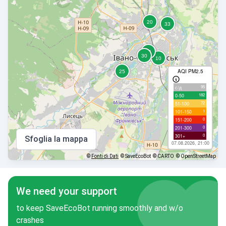
AQI PM2.5
95
с/д
182
0-50
72
51-100
1
101-150
0
151-200
0
201-300
0
301+
Sfoglia la mappa
07.08.2026, 21:00
©
Fonti di Dati
© SaveEcoBot
© CARTO
© OpenStreetMap
We need your support
to keep SaveEcoBot running smoothly and w/o
crashes