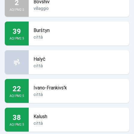
2
Bovshiv
villaggio
AQI PM2.5
39
Burštyn
città
AQI PM2.5
Halyč
città
22
Ivano-Frankivs'k
città
AQI PM2.5
38
Kalush
città
AQI PM2.5