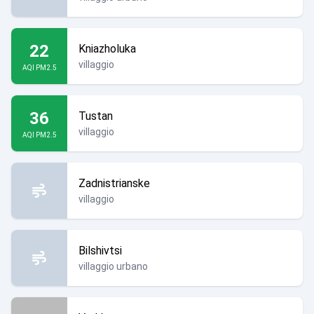
22
Kniazholuka
villaggio
AQI PM2.5
36
Tustan
villaggio
AQI PM2.5
Zadnistrianske
villaggio
Bilshivtsi
villaggio urbano