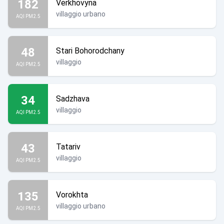
182
Verkhovyna
villaggio urbano
AQI PM2.5
48
Stari Bohorodchany
villaggio
AQI PM2.5
34
Sadzhava
villaggio
AQI PM2.5
43
Tatariv
villaggio
AQI PM2.5
135
Vorokhta
villaggio urbano
AQI PM2.5