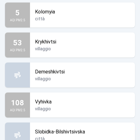
5
Kolomyia
città
AQI PM2.5
53
Krykhivtsi
villaggio
AQI PM2.5
Demeshkivtsi
villaggio
108
Vyhivka
villaggio
AQI PM2.5
Slobidka-Bilshivtsivska
città