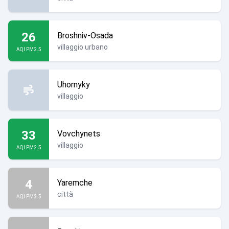
26
Broshniv-Osada
villaggio urbano
AQI PM2.5
Uhornyky
villaggio
33
Vovchynets
villaggio
AQI PM2.5
4
Yaremche
città
AQI PM2.5