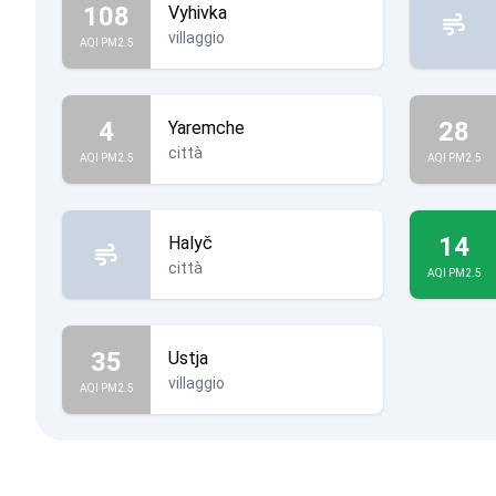
108
Vyhivka
villaggio
AQI PM2.5
4
28
Yaremche
città
AQI PM2.5
AQI PM2.5
14
Halyč
città
AQI PM2.5
35
Ustja
villaggio
AQI PM2.5