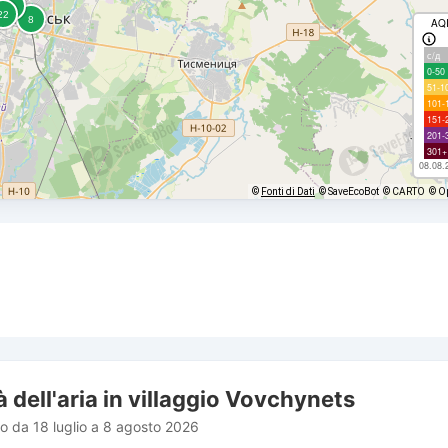
AQ
с/д
0-50
51-1
101-
151-
201-
301+
08.08.
©
Fonti di Dati
© SaveEcoBot
© CARTO
© O
à dell'aria in villaggio Vovchynets
do da 18 luglio a 8 agosto 2026
rom 2026-07-18 00:00:00 to 2026-08-08 01:00:00.