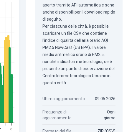
aperto tramite
API automatica
e sono
anche disponibili per il download rapido
di seguito.
Per ciascuna delle città, è possibile
scaricare un file CSV che contiene
l'indice di qualità dell'aria orario AQI
PM2.5 NowCast (US EPA), il valore
medio aritmetico orario di PM2.5,
nonché indicatori meteorologici, se è
presente un punto di osservazione del
Centro Idrometeorologico Ucraino in
questa città.
Ultimo aggiornamento
09.05.2026
Frequenza di
Ogni
aggiornamento
giorno
7
8
Formato del file
ZIP (CSV)