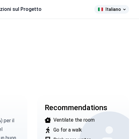
zioni sul Progetto
Italiano
Recommendations
Ventilate the room
A)
per il
el
Go for a walk
 un buon