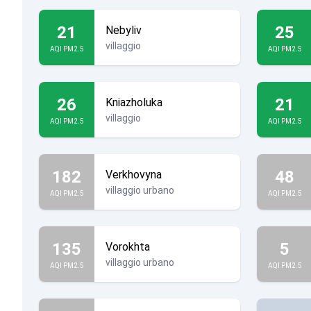
21
25
Nebyliv
villaggio
AQI PM2.5
AQI PM2.5
26
21
Kniazholuka
villaggio
AQI PM2.5
AQI PM2.5
182
48
Verkhovyna
villaggio urbano
AQI PM2.5
AQI PM2.5
135
5
Vorokhta
villaggio urbano
AQI PM2.5
AQI PM2.5