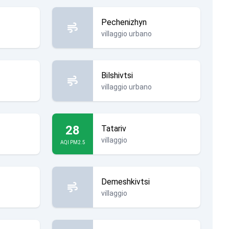
Pechenizhyn
villaggio urbano
Bilshivtsi
villaggio urbano
28
Tatariv
villaggio
AQI PM2.5
Demeshkivtsi
villaggio