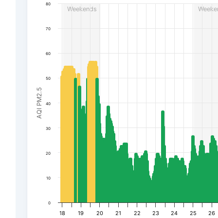
80
Weekends
Weeke
The chart has 1 Y axis displaying AQI PM2.5. Data rang
70
60
50
AQI PM2.5
40
30
20
10
0
18
19
20
21
22
23
24
25
26