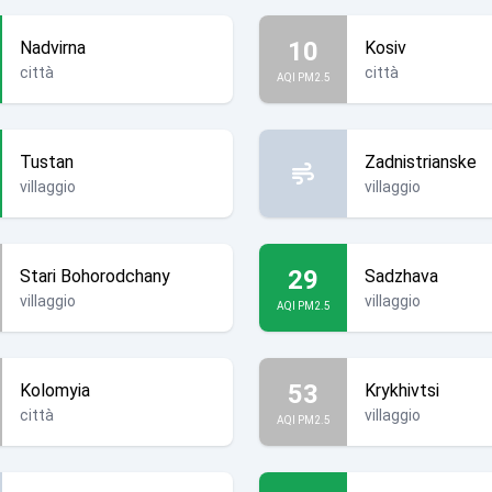
10
Nadvirna
Kosiv
città
città
AQI PM2.5
Tustan
Zadnistrianske
villaggio
villaggio
29
Stari Bohorodchany
Sadzhava
villaggio
villaggio
AQI PM2.5
53
Kolomyia
Krykhivtsi
città
villaggio
AQI PM2.5