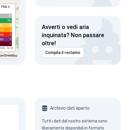
I PM2.5
99
203
42
00
Avverti o vedi aria
4
150
inquinata? Non passare
2
200
0
300
oltre!
0
2026, 04:00
Compila il reclamo
penStreetMap
Archivio dati aperto
Tutti i dati dal nostro sistema sono
liberamente disponibili in formato