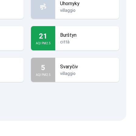
Uhornyky
villaggio
21
Burštyn
città
AQI PM2.5
5
Svaryčiv
villaggio
AQI PM2.5