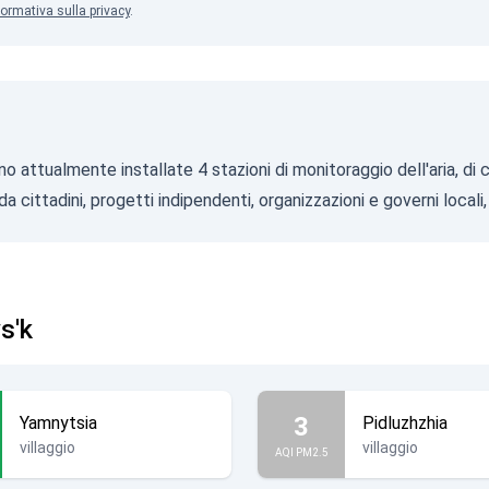
formativa sulla privacy
.
no attualmente installate 4 stazioni di monitoraggio dell'aria, di
a cittadini, progetti indipendenti, organizzazioni e governi local
vs'k
3
Yamnytsia
Pidluzhzhia
villaggio
villaggio
AQI PM2.5