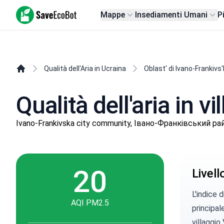
SaveEcoBot
Mappe
Insediamenti Umani
P
Qualità dell'Aria in Ucraina
Oblast' di Ivano-Frankivs'
Qualità dell'aria in 
Ivano-Frankivska city community, Івано-Франківський район
20
Livel
L'indice 
AQI PM2.5
principal
villaggio