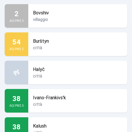
2
Bovshiv
villaggio
AQI PM2.5
54
Burštyn
città
AQI PM2.5
Halyč
città
38
Ivano-Frankivs'k
città
AQI PM2.5
38
Kalush