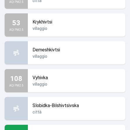
città
AQI PM2.5
53
Krykhivtsi
villaggio
AQI PM2.5
Demeshkivtsi
villaggio
108
Vyhivka
villaggio
AQI PM2.5
Slobidka-Bilshivtsivska
città