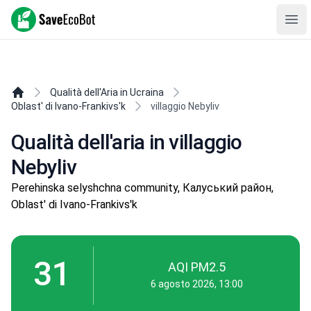
SaveEcoBot
Ope
Qualità dell'Aria in Ucraina
Oblast' di Ivano-Frankivs'k
villaggio Nebyliv
Qualità dell'aria in villaggio
Nebyliv
Perehinska selyshchna community, Калуський район,
Oblast' di Ivano-Frankivs'k
31
AQI PM2.5
6 agosto 2026, 13:00