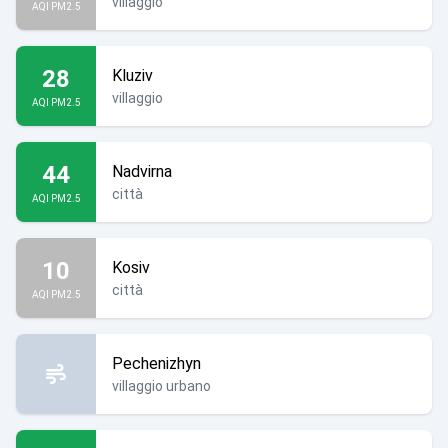
villaggio
AQI PM2.5
28
Kluziv
villaggio
AQI PM2.5
44
Nadvirna
città
AQI PM2.5
10
Kosiv
città
AQI PM2.5
Pechenizhyn
villaggio urbano