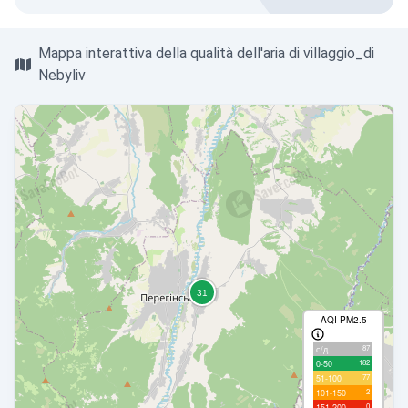
Mappa interattiva della qualità dell'aria di villaggio_di
Nebyliv
AQI PM2.5
87
с/д
182
0-50
77
51-100
2
101-150
0
151-200