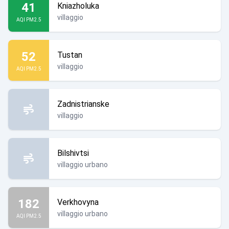
41
Kniazholuka
villaggio
AQI PM2.5
52
Tustan
villaggio
AQI PM2.5
Zadnistrianske
villaggio
Bilshivtsi
villaggio urbano
182
Verkhovyna
villaggio urbano
AQI PM2.5