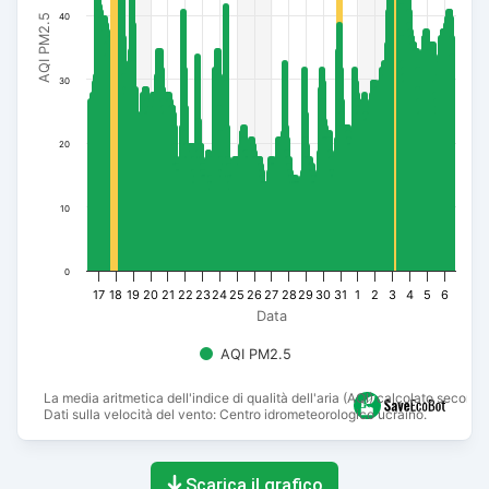
40
AQI PM2.5
30
20
10
0
17
18
19
20
21
22
23
24
25
26
27
28
29
30
31
1
2
3
4
5
6
Data
AQI PM2.5
La media aritmetica dell'indice di qualità dell'aria (AQI) calcolato secon
Dati sulla velocità del vento: Centro idrometeorologico ucraino.
End of interactive chart.
Scarica il grafico