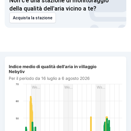
Non c'è una stazione di monitoraggio
della qualità dell'aria vicino a te?
Acquista la stazione
Indice medio di qualità dell'aria in villaggio Nebyliv
Indice medio di qualità dell'aria in villaggio
Bar chart with 496 bars.
Nebyliv
Per il periodo da 16 luglio a 6 agosto 2026
Per il periodo da 16 luglio a 6 agosto 2026
The chart has 1 X axis displaying Data. Data ranges from 20
70
We…
We…
We…
The chart has 1 Y axis displaying AQI PM2.5. Data ranges fro
60
50