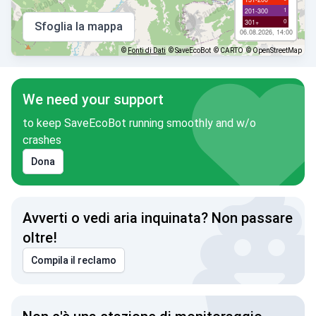
1
201-300
0
301+
Sfoglia la mappa
06.08.2026, 14:00
©
Fonti di Dati
© SaveEcoBot
© CARTO
© OpenStreetMap
We need your support
to keep SaveEcoBot running smoothly and w/o
crashes
Dona
Avverti o vedi aria inquinata? Non passare
oltre!
Compila il reclamo