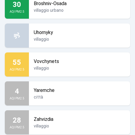
30
Broshniv-Osada
villaggio urbano
AQI PM2.5
Uhornyky
villaggio
55
Vovchynets
villaggio
AQI PM2.5
4
Yaremche
città
AQI PM2.5
28
Zahvizdia
villaggio
AQI PM2.5