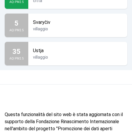
città
AQI PM2.5
5
Svaryčiv
villaggio
AQI PM2.5
35
Ustja
villaggio
AQI PM2.5
Questa funzionalità del sito web è stata aggiornata con il
supporto della Fondazione Rinascimento Internazionale
nell'ambito del progetto "Promozione dei dati aperti