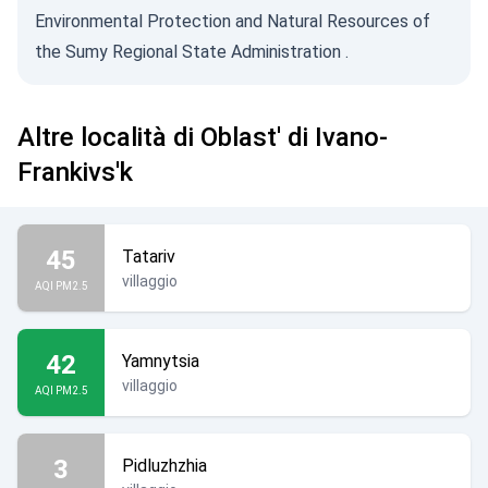
Environmental Protection and Natural Resources of
the Sumy Regional State Administration
.
Altre località di Oblast' di Ivano-
Frankivs'k
45
Tatariv
villaggio
AQI PM2.5
42
Yamnytsia
villaggio
AQI PM2.5
3
Pidluzhzhia