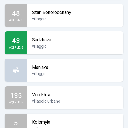
48
Stari Bohorodchany
villaggio
AQI PM2.5
43
Sadzhava
villaggio
AQI PM2.5
Maniava
villaggio
135
Vorokhta
villaggio urbano
AQI PM2.5
5
Kolomyia