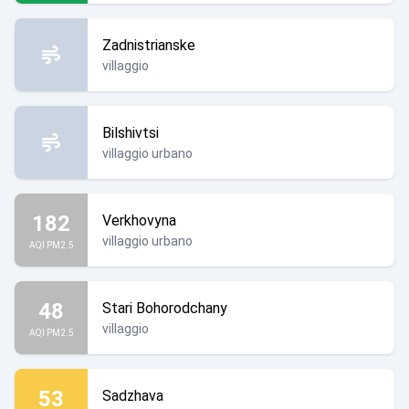
Zadnistrianske
villaggio
Bilshivtsi
villaggio urbano
182
Verkhovyna
villaggio urbano
AQI PM2.5
48
Stari Bohorodchany
villaggio
AQI PM2.5
53
Sadzhava