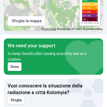
0-50
66
51-100
0
101-150
0
151-200
0
201-300
0
301+
Sfoglia la mappa
07.08.2026, 20:00
©
Fonti di Dati
© SaveEcoBot
© CARTO
© OpenStreetMap
We need your support
to keep SaveEcoBot running smoothly and w/o
crashes
Dona
Vuoi conoscere la situazione della
radiazione a città Kolomyia?
Sfoglia