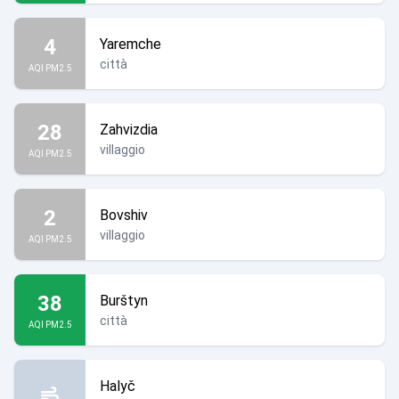
4
Yaremche
città
AQI PM2.5
28
Zahvizdia
villaggio
AQI PM2.5
2
Bovshiv
villaggio
AQI PM2.5
38
Burštyn
città
AQI PM2.5
Halyč