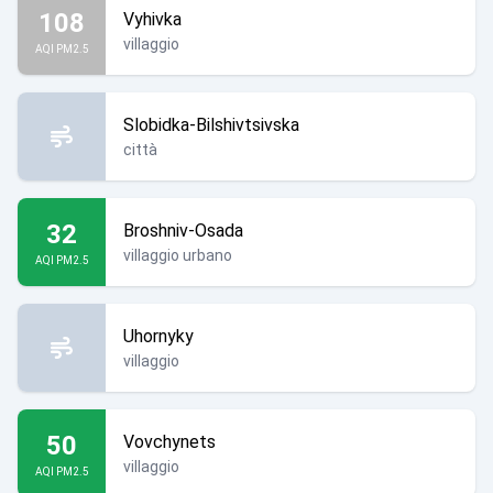
108
Vyhivka
villaggio
AQI PM2.5
Slobidka-Bilshivtsivska
città
32
Broshniv-Osada
villaggio urbano
AQI PM2.5
Uhornyky
villaggio
50
Vovchynets
villaggio
AQI PM2.5