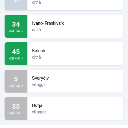
città
34
Ivano-Frankivs'k
città
AQI PM2.5
45
Kalush
città
AQI PM2.5
5
Svaryčiv
villaggio
AQI PM2.5
35
Ustja
villaggio
AQI PM2.5