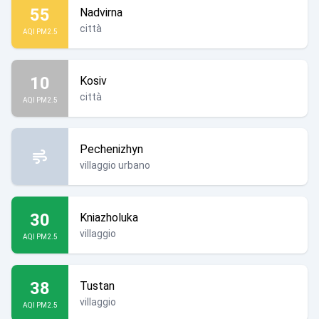
55
Nadvirna
città
AQI PM2.5
10
Kosiv
città
AQI PM2.5
Pechenizhyn
villaggio urbano
30
Kniazholuka
villaggio
AQI PM2.5
38
Tustan
villaggio
AQI PM2.5