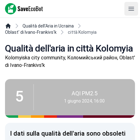
SaveEcoBot
Ope
Qualità dell'Aria in Ucraina
Oblast' di Ivano-Frankivs'k
città Kolomyia
Qualità dell'aria in città Kolomyia
Kolomyiska city community, Коломийський район, Oblast'
di Ivano-Frankivs'k
5
AQI PM2.5
1 giugno 2024, 16:00
I dati sulla qualità dell'aria sono obsoleti