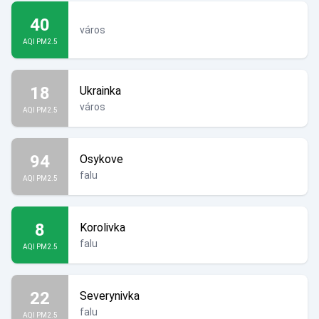
40
város
AQI PM2.5
18
Ukrainka
város
AQI PM2.5
94
Osykove
falu
AQI PM2.5
8
Korolivka
falu
AQI PM2.5
22
Severynivka
falu
AQI PM2.5