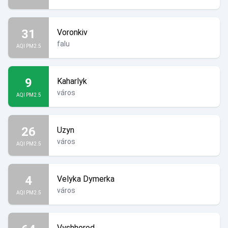
31
Voronkiv
falu
AQI PM2.5
9
Kaharlyk
város
AQI PM2.5
26
Uzyn
város
AQI PM2.5
4
Velyka Dymerka
város
AQI PM2.5
Vyshhorod