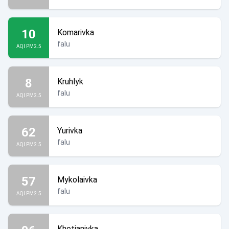
10
Komarivka
falu
AQI PM2.5
8
Kruhlyk
falu
AQI PM2.5
62
Yurivka
falu
AQI PM2.5
57
Mykolaivka
falu
AQI PM2.5
Khotianivka