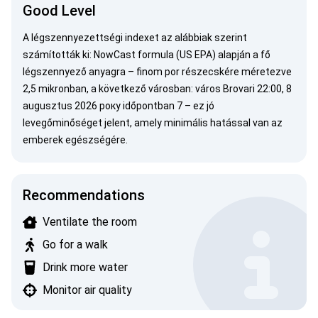
Good Level
A légszennyezettségi indexet az alábbiak szerint
számították ki:
NowCast formula (US EPA)
alapján a fő
légszennyező anyagra –
finom por
részecskére méretezve
2,5 mikronban, a következő városban: város Brovari 22:00, 8
augusztus 2026 року időpontban 7 – ez jó
levegőminőséget jelent, amely minimális hatással van az
emberek egészségére.
Recommendations
Ventilate the room
Go for a walk
Drink more water
Monitor air quality