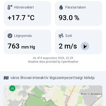
Hőmérséklet
Páratartalom
+17.7
°C
93.0
%
Légnyomás
Szél
763
2
m/s
mm Hg
As of 8 augusztus 2026, 22:28
Weather data provided by OpenWeather
város Brovari interaktív légszennyezettségi térkép