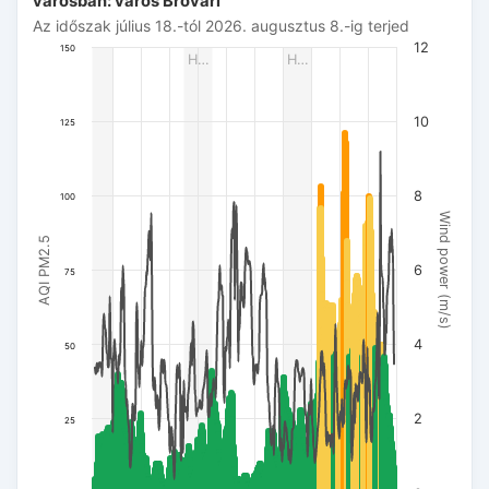
városban: város Brovari
Az időszak július 18.-tól 2026. augusztus 8.-ig terjed
Az időszak július 18.-tól 2026. augusztus 8.-ig terjed
The chart has 1 X axis displaying Dátum. Data ranges from 
12
150
H…
H…
The chart has 3 Y axes displaying AQI PM2.5, Wind power (m/s
10
125
8
100
Wind power (m/s)
AQI PM2.5
6
75
4
50
2
25