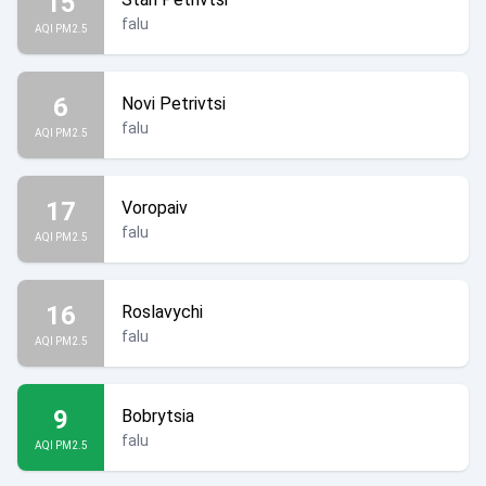
15
falu
AQI PM2.5
6
Novi Petrivtsi
falu
AQI PM2.5
17
Voropaiv
falu
AQI PM2.5
16
Roslavychi
falu
AQI PM2.5
9
Bobrytsia
falu
AQI PM2.5