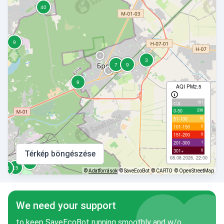
AQI PM2.5
101
с/д
238
0-50
10
51-100
0
101-150
0
151-200
1
201-300
0
301+
Térkép böngészése
08.08.2026, 22:00
©
Adatforrások
© SaveEcoBot
© CARTO
© OpenStreetMap
We need your support
to keep SaveEcoBot running smoothly and w/o