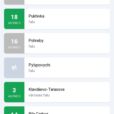
18
Pukhivka
falu
AQI PM2.5
16
Pohreby
falu
AQI PM2.5
Pylypovychi
falu
3
Klavdiievo-Tarasove
városias falu
AQI PM2.5
Bila Cerkva