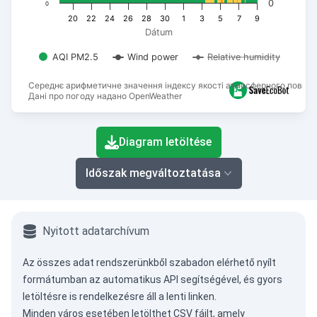
0
0
20
22
24
26
28
30
1
3
5
7
9
Dátum
AQI PM2.5
Wind power
Relative humidity
Середнє арифметичне значення індексу якості атмосферного повітря
Дані про погоду надано OpenWeather
End of interactive chart.
Diagram letöltése
Időszak megváltoztatása
Nyitott adatarchívum
Az összes adat rendszerünkből szabadon elérhető nyílt
formátumban az
automatikus API
segítségével, és gyors
letöltésre is rendelkezésre áll a lenti linken.
Minden város esetében letölthet CSV fájlt, amely