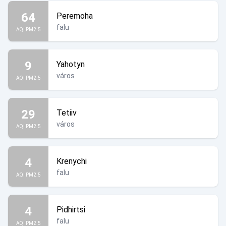
64
Peremoha
falu
AQI PM2.5
9
Yahotyn
város
AQI PM2.5
29
Tetiiv
város
AQI PM2.5
4
Krenychi
falu
AQI PM2.5
4
Pidhirtsi
falu
AQI PM2.5