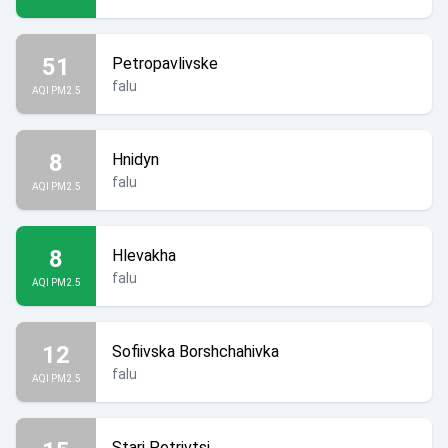
51
Petropavlivske
falu
AQI PM2.5
8
Hnidyn
falu
AQI PM2.5
8
Hlevakha
falu
AQI PM2.5
12
Sofiivska Borshchahivka
falu
AQI PM2.5
Stari Petrivtsi