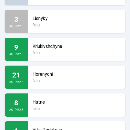
3
Lisnyky
falu
AQI PM2.5
9
Kriukivshchyna
falu
AQI PM2.5
21
Horenychi
falu
AQI PM2.5
8
Hatne
falu
AQI PM2.5
Vita-Poshtova