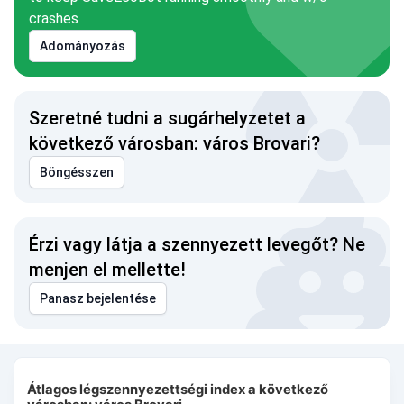
crashes
Adományozás
Szeretné tudni a sugárhelyzetet a
következő városban: város Brovari?
Böngésszen
Érzi vagy látja a szennyezett levegőt? Ne
menjen el mellette!
Panasz bejelentése
Átlagos légszennyezettségi index a következő városban: vár
Átlagos légszennyezettségi index a következő
Combination chart with 3 data series.