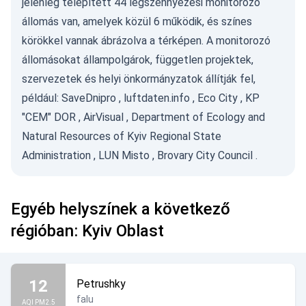
jelenleg telepített 44 légszennyezési monitorozó
állomás van, amelyek közül 6 működik, és színes
körökkel vannak ábrázolva a térképen. A monitorozó
állomásokat állampolgárok, független projektek,
szervezetek és helyi önkormányzatok állítják fel,
például:
SaveDnipro
,
luftdaten.info
,
Eco City
,
KP
"CEM" DOR
,
AirVisual
,
Department of Ecology and
Natural Resources of Kyiv Regional State
Administration
,
LUN Misto
,
Brovary City Council
.
Egyéb helyszínek a következő
régióban: Kyiv Oblast
12
Petrushky
falu
AQI PM2.5