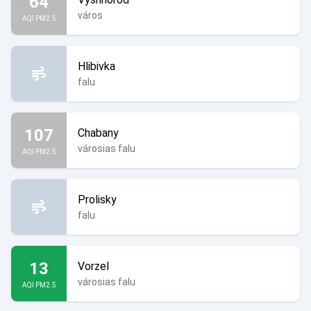
64
város
AQI PM2.5
Hlibivka
falu
107
Chabany
városias falu
AQI PM2.5
Prolisky
falu
13
Vorzel
városias falu
AQI PM2.5