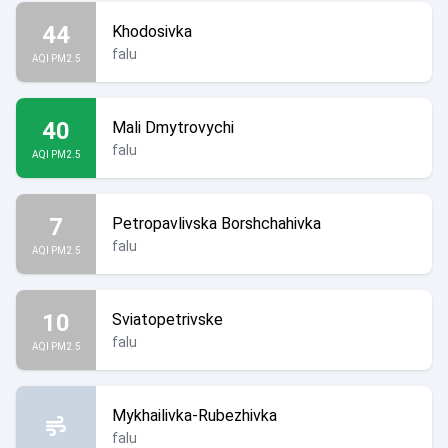
44
Khodosivka
falu
AQI PM2.5
40
Mali Dmytrovychi
falu
AQI PM2.5
7
Petropavlivska Borshchahivka
falu
AQI PM2.5
10
Sviatopetrivske
falu
AQI PM2.5
Mykhailivka-Rubezhivka
falu