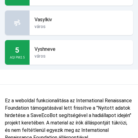
Vasylkiv
város
5
Vyshneve
város
AQI PM2.5
Ez a weboldal funkcionalitása az International Renaissance
Foundation támogatásával lett frissítve a "Nyitott adatok
hirdetése a SaveEcoBot segítségével a hadiállapot idején"
projekt keretében. A material az írók álláspontját tükrözi,
és nem feltétlenül egyezik meg az International
Renaissance Foundation álláspontjával.