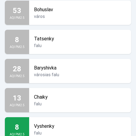
53
Bohuslav
város
AQI PM2.5
8
Tatsenky
falu
AQI PM2.5
28
Baryshivka
városias falu
AQI PM2.5
13
Chaiky
falu
AQI PM2.5
8
Vyshenky
falu
AQI PM2.5