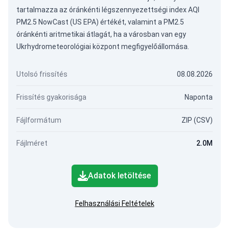
tartalmazza az óránkénti légszennyezettségi index AQI
PM2.5 NowCast (US EPA) értékét, valamint a PM2.5
óránkénti aritmetikai átlagát, ha a városban van egy
Ukrhydrometeorológiai központ megfigyelőállomása.
Utolsó frissítés
08.08.2026
Frissítés gyakorisága
Naponta
Fájlformátum
ZIP (CSV)
Fájlméret
2.0M
Adatok letöltése
Felhasználási Feltételek