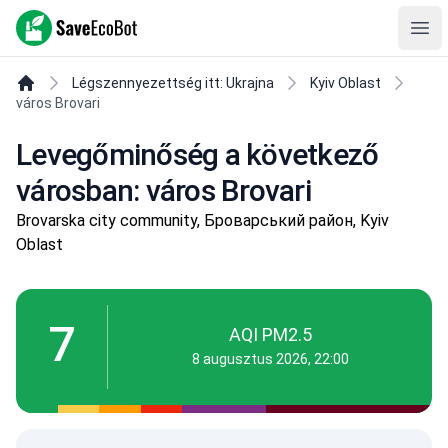
SaveEcoBot
Ope
Légszennyezettség itt: Ukrajna
Kyiv Oblast
város Brovari
Levegőminőség a következő
városban: város Brovari
Brovarska city community, Броварський район, Kyiv
Oblast
7
AQI PM2.5
8 augusztus 2026, 22:00