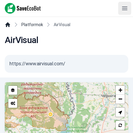
SaveEcoBot
Ope
Platformok
AirVisual
AirVisual
https://www.airvisual.com/
+
−