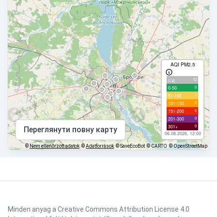
AQI PM2.5
12
с/д
0
0-50
1
51-100
0
101-150
0
151-200
0
201-300
0
301+
Переглянути повну карту
06.08.2026, 12:00
©
Nem ellenőrzött adatok
©
Adatforrások
© SaveEcoBot
© CARTO
© OpenStreetMap
Minden anyag a Creative Commons Attribution License 4.0