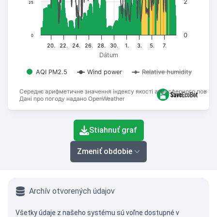
2
25
0
0
20.
22.
24.
26.
28.
30.
1.
3.
5.
7.
Dátum
AQI PM2.5
Wind power
Relative humidity
Середнє арифметичне значення індексу якості атмосферного повітря
Дані про погоду надано OpenWeather
End of interactive chart.
Stiahnuť graf
Zmeniť obdobie
Archív otvorených údajov
Všetky údaje z našeho systému sú voľne dostupné v