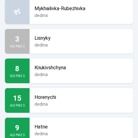
Mykhailivka-Rubezhivka
dedina
3
Lisnyky
dedina
AQI PM2.5
8
Kriukivshchyna
dedina
AQI PM2.5
15
Horenychi
dedina
AQI PM2.5
9
Hatne
dedina
AQI PM2.5