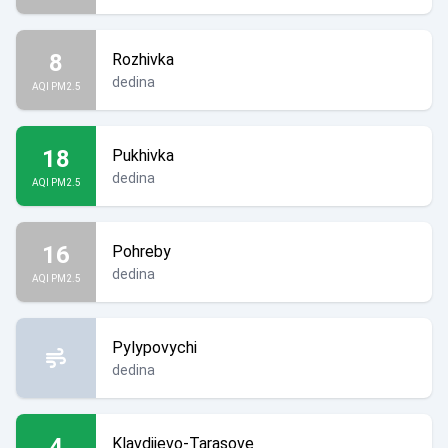
8
Rozhivka
dedina
AQI PM2.5
18
Pukhivka
dedina
AQI PM2.5
16
Pohreby
dedina
AQI PM2.5
Pylypovychi
dedina
4
Klavdiievo-Tarasove