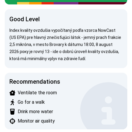
Good Level
Index kvality ovzdušia vypočítaný podľa vzorca
NowCast
(US EPA)
pre hlavný znečisťujúci látok - jemný prach frakcie
2,5 mikróna, v mesto Brovary k dátumu 18:00, 8 august
2026 року je rovný 13 - ide o dobrú úroveň kvality ovzdušia,
ktorá má minimálny vplyv na zdravie ľudí.
Recommendations
Ventilate the room
Go for a walk
Drink more water
Monitor air quality