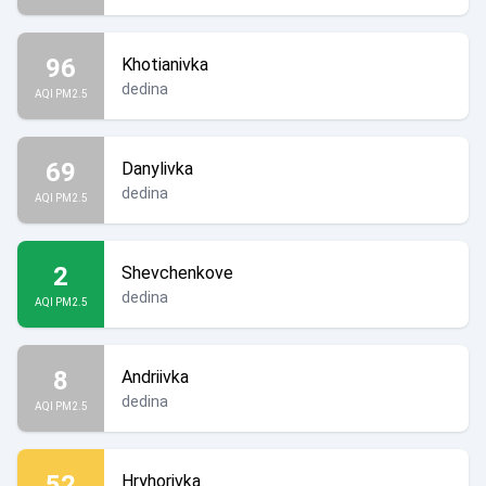
96
Khotianivka
dedina
AQI PM2.5
69
Danylivka
dedina
AQI PM2.5
2
Shevchenkove
dedina
AQI PM2.5
8
Andriivka
dedina
AQI PM2.5
52
Hryhorivka