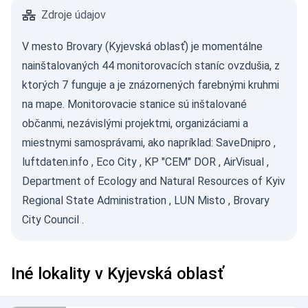
Zdroje údajov
V mesto Brovary (Kyjevská oblasť) je momentálne
nainštalovaných 44 monitorovacích staníc ovzdušia, z
ktorých 7 funguje a je znázornených farebnými kruhmi
na mape. Monitorovacie stanice sú inštalované
občanmi, nezávislými projektmi, organizáciami a
miestnymi samosprávami, ako napríklad:
SaveDnipro
,
luftdaten.info
,
Eco City
,
KP "CEM" DOR
,
AirVisual
,
Department of Ecology and Natural Resources of Kyiv
Regional State Administration
,
LUN Misto
,
Brovary
City Council
.
Iné lokality v Kyjevská oblasť