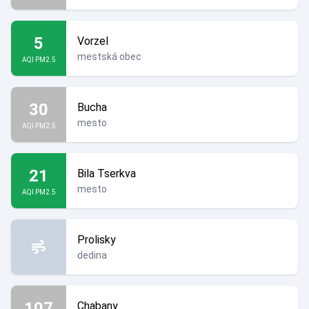
5
Vorzel
mestská obec
AQI PM2.5
30
Bucha
mesto
AQI PM2.5
21
Bila Tserkva
mesto
AQI PM2.5
Prolisky
dedina
107
Chabany