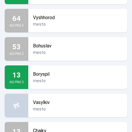
64
Vyshhorod
mesto
AQI PM2.5
53
Bohuslav
mesto
AQI PM2.5
13
Boryspil
mesto
AQI PM2.5
Vasylkiv
mesto
13
Chaiky