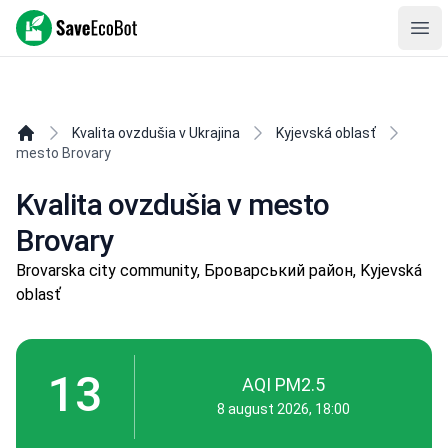
SaveEcoBot
Ope
Kvalita ovzdušia v Ukrajina
Kyjevská oblasť
mesto Brovary
Kvalita ovzdušia v mesto
Brovary
Brovarska city community, Броварський район, Kyjevská
oblasť
13
AQI PM2.5
8 august 2026, 18:00