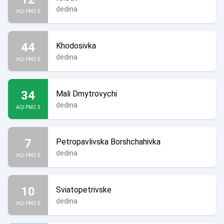
dedina
AQI PM2.5
44
Khodosivka
dedina
AQI PM2.5
34
Mali Dmytrovychi
dedina
AQI PM2.5
7
Petropavlivska Borshchahivka
dedina
AQI PM2.5
10
Sviatopetrivske
dedina
AQI PM2.5