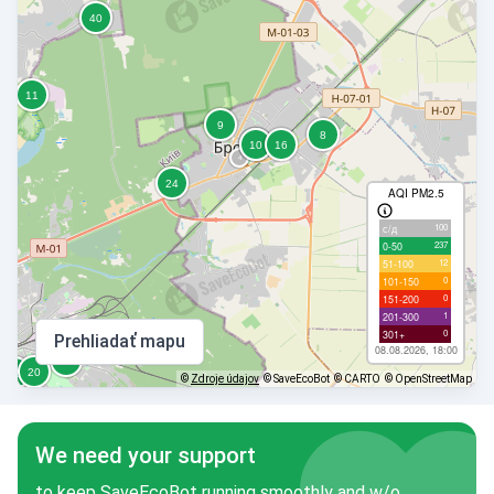
AQI PM2.5
100
с/д
237
0-50
12
51-100
0
101-150
0
151-200
1
201-300
0
301+
Prehliadať mapu
08.08.2026, 18:00
©
Zdroje údajov
© SaveEcoBot
© CARTO
© OpenStreetMap
We need your support
to keep SaveEcoBot running smoothly and w/o