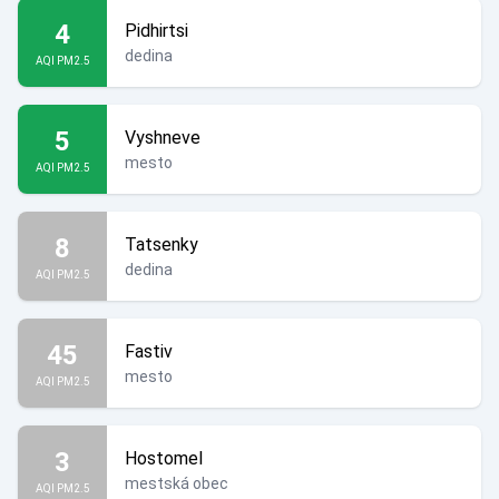
4
Pidhirtsi
dedina
AQI PM2.5
5
Vyshneve
mesto
AQI PM2.5
8
Tatsenky
dedina
AQI PM2.5
45
Fastiv
mesto
AQI PM2.5
3
Hostomel
mestská obec
AQI PM2.5