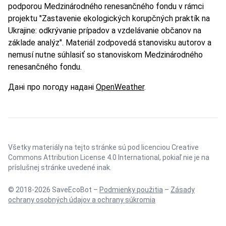
podporou Medzinárodného renesančného fondu v rámci
projektu "Zastavenie ekologických korupčných praktík na
Ukrajine: odkrývanie prípadov a vzdelávanie občanov na
základe analýz". Materiál zodpovedá stanovisku autorov a
nemusí nutne súhlasiť so stanoviskom Medzinárodného
renesančného fondu.
Дані про погоду надані
OpenWeather
.
Všetky materiály na tejto stránke sú pod licenciou
Creative
Commons Attribution License 4.0 International
, pokiaľ nie je na
príslušnej stránke uvedené inak.
© 2018-2026 SaveEcoBot –
Podmienky použitia
–
Zásady
ochrany osobných údajov a ochrany súkromia