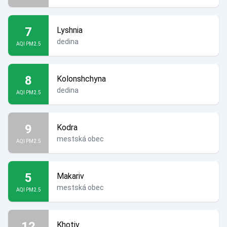
7
Lyshnia
dedina
AQI PM2.5
8
Kolonshchyna
dedina
AQI PM2.5
9
Kodra
mestská obec
AQI PM2.5
5
Makariv
mestská obec
AQI PM2.5
12
Khotiv