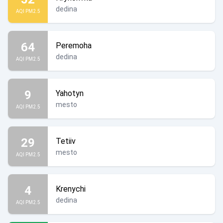
dedina
AQI PM2.5
64
Peremoha
dedina
AQI PM2.5
9
Yahotyn
mesto
AQI PM2.5
29
Tetiiv
mesto
AQI PM2.5
4
Krenychi
dedina
AQI PM2.5