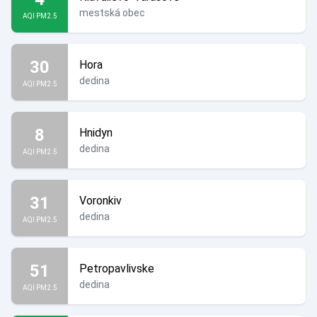
mestská obec
AQI PM2.5
30
Hora
dedina
AQI PM2.5
8
Hnidyn
dedina
AQI PM2.5
31
Voronkiv
dedina
AQI PM2.5
51
Petropavlivske
dedina
AQI PM2.5