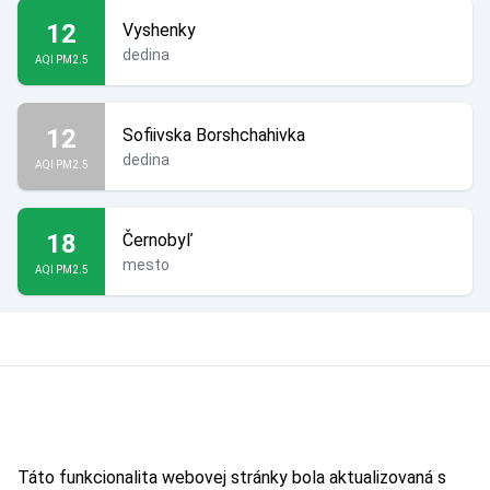
12
Vyshenky
dedina
AQI PM2.5
12
Sofiivska Borshchahivka
dedina
AQI PM2.5
18
Černobyľ
mesto
AQI PM2.5
Táto funkcionalita webovej stránky bola aktualizovaná s