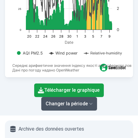
2
25
0
0
20
22
24
26
28
30
1
3
5
7
9
Date
AQI PM2.5
Wind power
Relative humidity
Середнє арифметичне значення індексу якості атмосферного повітря
Дані про погоду надано OpenWeather
End of interactive chart.
Télécharger le graphique
Changer la période
Archive des données ouvertes