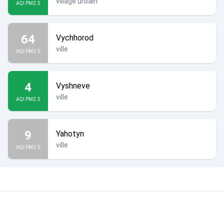
village urbain
AQI PM2.5
64
Vychhorod
ville
AQI PM2.5
4
Vyshneve
ville
AQI PM2.5
9
Yahotyn
ville
AQI PM2.5