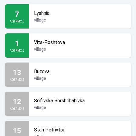
7
Lyshnia
village
AQI PM2.5
1
Vita-Poshtova
village
AQI PM2.5
13
Buzova
village
AQI PM2.5
12
Sofiivska Borshchahivka
village
AQI PM2.5
15
Stari Petrivtsi