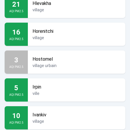
21
Hlevakha
village
AQI PM2.5
16
Horenitchi
village
AQI PM2.5
3
Hostomel
village urbain
AQI PM2.5
5
Irpin
ville
AQI PM2.5
10
Ivankiv
village
AQI PM2.5