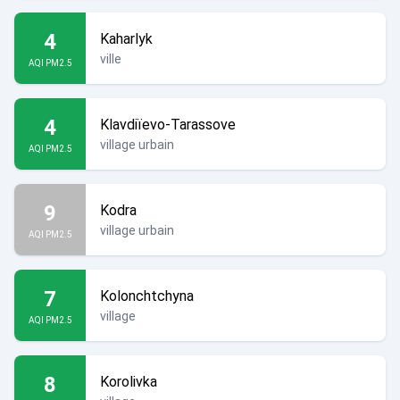
4
Kaharlyk
ville
AQI PM2.5
4
Klavdiïevo-Tarassove
village urbain
AQI PM2.5
9
Kodra
village urbain
AQI PM2.5
7
Kolonchtchyna
village
AQI PM2.5
8
Korolivka