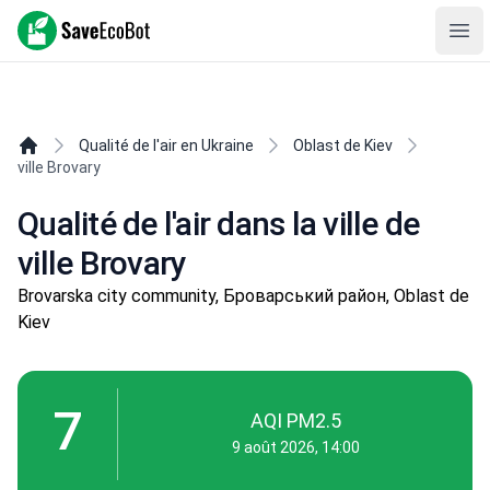
SaveEcoBot
Ope
Qualité de l'air en Ukraine
Oblast de Kiev
ville Brovary
Qualité de l'air dans la ville de
ville Brovary
Brovarska city community, Броварський район, Oblast de
Kiev
7
AQI PM2.5
9 août 2026, 14:00