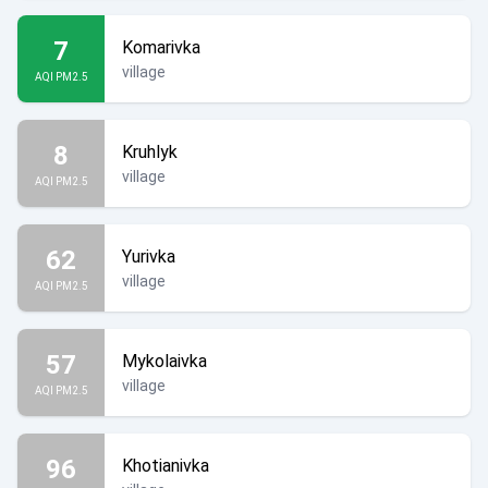
7
Komarivka
village
AQI PM2.5
8
Kruhlyk
village
AQI PM2.5
62
Yurivka
village
AQI PM2.5
57
Mykolaivka
village
AQI PM2.5
96
Khotianivka