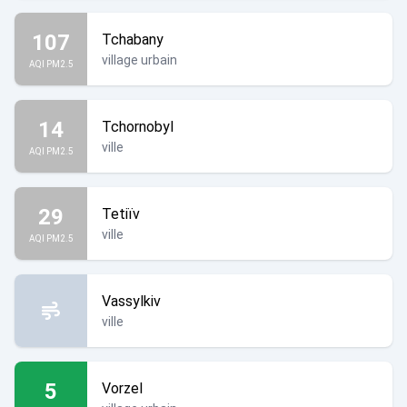
107
Tchabany
village urbain
AQI PM2.5
14
Tchornobyl
ville
AQI PM2.5
29
Tetiïv
ville
AQI PM2.5
Vassylkiv
ville
5
Vorzel