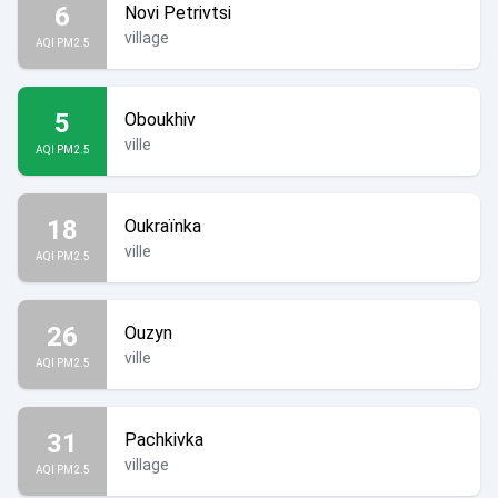
6
Novi Petrivtsi
village
AQI PM2.5
5
Oboukhiv
ville
AQI PM2.5
18
Oukraïnka
ville
AQI PM2.5
26
Ouzyn
ville
AQI PM2.5
31
Pachkivka
village
AQI PM2.5