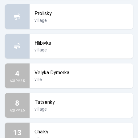
Prolisky
village
Hlibivka
village
4
Velyka Dymerka
ville
AQI PM2.5
8
Tatsenky
village
AQI PM2.5
13
Chaiky