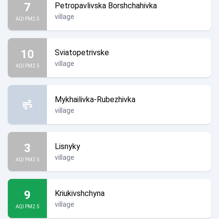
7
Petropavlivska Borshchahivka
village
AQI PM2.5
10
Sviatopetrivske
village
AQI PM2.5
Mykhailivka-Rubezhivka
village
3
Lisnyky
village
AQI PM2.5
9
Kriukivshchyna
village
AQI PM2.5