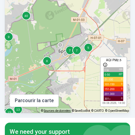
AQI PM2.5
120
с/д
227
0-50
3
51-100
0
101-150
0
151-200
0
201-300
0
301+
Parcourir la carte
09.08.2026, 14:00
©
Sources de données
© SaveEcoBot
© CARTO
© OpenStreetMap
We need your support