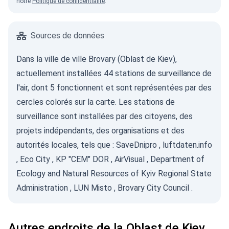
notre
Politique de confidentialité
.
Sources de données
Dans la ville de ville Brovary (Oblast de Kiev),
actuellement installées 44 stations de surveillance de
l'air, dont 5 fonctionnent et sont représentées par des
cercles colorés sur la carte. Les stations de
surveillance sont installées par des citoyens, des
projets indépendants, des organisations et des
autorités locales, tels que :
SaveDnipro
,
luftdaten.info
,
Eco City
,
KP "CEM" DOR
,
AirVisual
,
Department of
Ecology and Natural Resources of Kyiv Regional State
Administration
,
LUN Misto
,
Brovary City Council
.
Autres endroits de la Oblast de Kiev