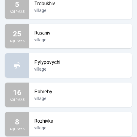
5
Trebukhiv
village
AQI PM2.5
25
Rusaniv
village
AQI PM2.5
Pylypovychi
village
16
Pohreby
village
AQI PM2.5
8
Rozhivka
village
AQI PM2.5