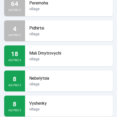
64
Peremoha
village
AQI PM2.5
4
Pidhirtsi
village
AQI PM2.5
18
Mali Dmytrovychi
village
AQI PM2.5
8
Nebelytsia
village
AQI PM2.5
8
Vyshenky
village
AQI PM2.5