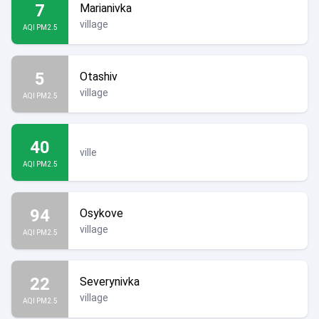
7
Marianivka
village
AQI PM2.5
5
Otashiv
village
AQI PM2.5
40
ville
AQI PM2.5
94
Osykove
village
AQI PM2.5
22
Severynivka
village
AQI PM2.5