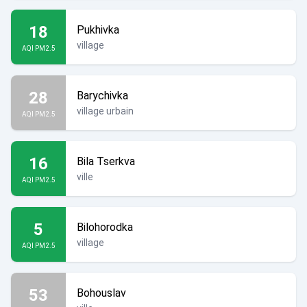
18
Pukhivka
village
AQI PM2.5
28
Barychivka
village urbain
AQI PM2.5
16
Bila Tserkva
ville
AQI PM2.5
5
Bilohorodka
village
AQI PM2.5
53
Bohouslav