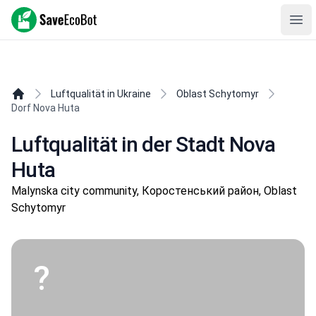
SaveEcoBot
Ope
Luftqualität in Ukraine
Oblast Schytomyr
Dorf Nova Huta
Luftqualität in der Stadt Nova
Huta
Malynska city community, Коростенський район, Oblast
Schytomyr
?