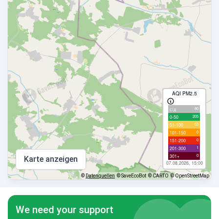
AQI PM2.5
80
с/д
205
0-50
63
51-100
0
101-150
0
151-200
1
201-300
0
301+
Karte anzeigen
07.08.2026, 15:00
©
Datenquellen
© SaveEcoBot
© CARTO
© OpenStreetMap
We need your support