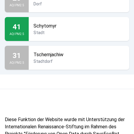
Dorf
AQI PM2.5
41
Schytomyr
Stadt
AQI PM2.5
31
Tschernjachiw
Stadtdorf
AQI PM2.5
Diese Funktion der Website wurde mit Unterstützung der
Internationalen Renaissance-Stiftung im Rahmen des
Projekts "Förderung von Open Data durch SaveEcoBot