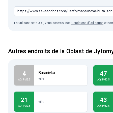
En utilisant cette URL, vous acceptez nos
Conditions d’utilisation
et not
Autres endroits de la Oblast de Jytom
4
47
Baranivka
ville
AQI PM2.5
AQI PM2.5
21
43
ville
AQI PM2.5
AQI PM2.5