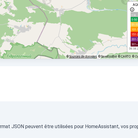
AQ
с/д
0-50
51-1
101-
151-
201-
301+
06.08.
©
Sources de données
© SaveEcoBot
© CARTO
© O
format JSON peuvent être utilisées pour HomeAssistant, vos propr