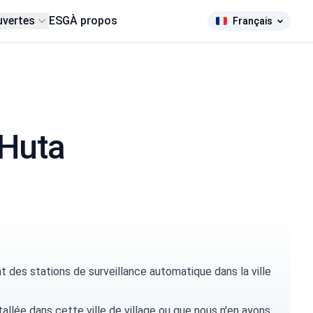
uvertes
ESG
À propos
Français
 Huta
des stations de surveillance automatique dans la ville
tallée dans cette ville de village ou que nous n'en ayons