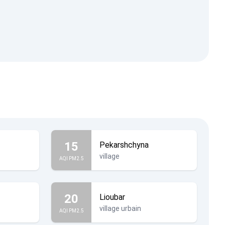
15
Pekarshchyna
village
AQI PM2.5
20
Lioubar
village urbain
AQI PM2.5