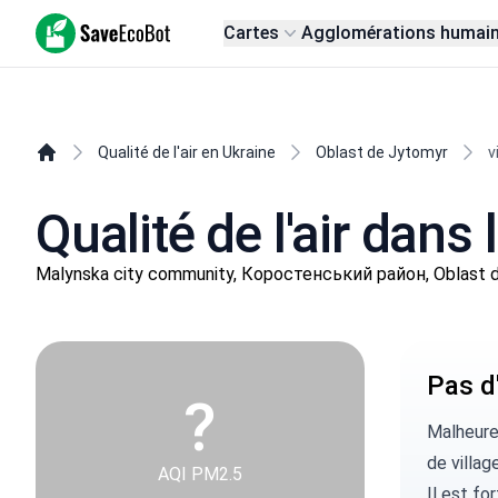
SaveEcoBot
Cartes
Agglomérations humai
Qualité de l'air en Ukraine
Oblast de Jytomyr
v
Qualité de l'air dans 
Malynska city community, Коростенський район, Oblast 
Pas d'
?
Malheure
de villag
AQI PM2.5
Il est fo