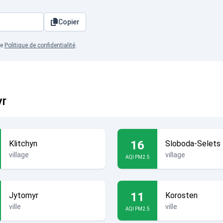
Copier
re
Politique de confidentialité
.
yr
16
Klitchyn
Sloboda-Selets
village
village
AQI PM2.5
11
Jytomyr
Korosten
ville
ville
AQI PM2.5