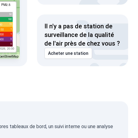
I PM2.5
92
182
73
00
Il n'y a pas de station de
1
150
surveillance de la qualité
1
200
0
300
de l'air près de chez vous ?
0
2026, 20:00
Acheter une station
penStreetMap
es tableaux de bord, un suivi interne ou une analyse