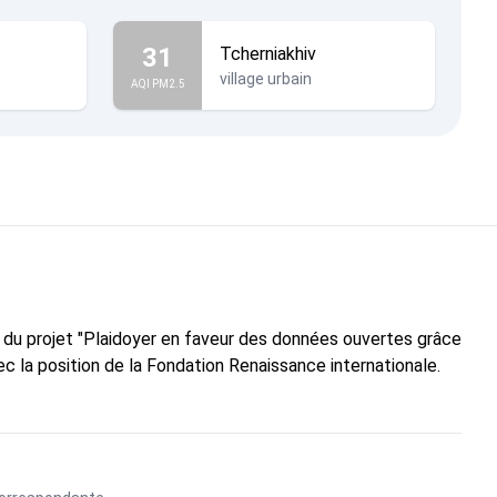
31
Tcherniakhiv
village urbain
AQI PM2.5
e du projet "Plaidoyer en faveur des données ouvertes grâce
c la position de la Fondation Renaissance internationale.