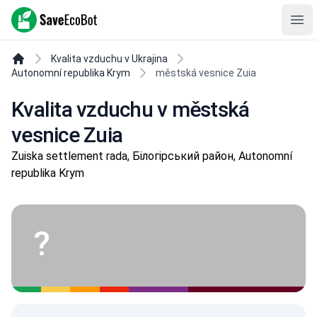
SaveEcoBot
Ope
Kvalita vzduchu v Ukrajina
Autonomní republika Krym
městská vesnice Zuia
Kvalita vzduchu v městská
vesnice Zuia
Zuiska settlement rada, Білогірський район, Autonomní
republika Krym
Krym je Ukrajina!
?