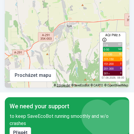
AQI PM2.5
107
с/д
143
0-50
94
51-100
3
101-150
2
151-200
0
201-300
0
301+
Procházet mapu
07.08.2026, 08:00
©
Zdroje dat
© SaveEcoBot
© CARTO
© OpenStreetMap
We need your support
to keep SaveEcoBot running smoothly and w/o
crashes
Přispět