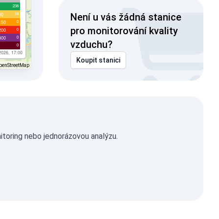
238
14
00
Není u vás žádná stanice
0
150
pro monitorování kvality
0
200
0
300
vzduchu?
0
2026, 17:00
Koupit stanici
penStreetMap
itoring nebo jednorázovou analýzu.