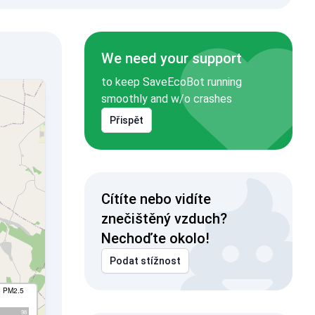
We need your support
to keep SaveEcoBot running
smoothly and w/o crashes
Přispět
Cítíte nebo vidíte
znečištěný vzduch?
Nechoďte okolo!
Podat stížnost
I PM2.5
98