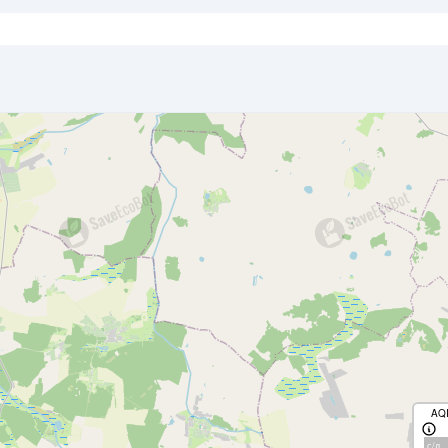
AQ
с/д