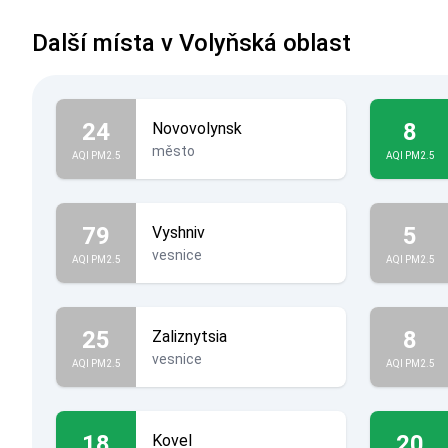
Další místa v Volyňská oblast
24
8
Novovolynsk
město
AQI PM2.5
AQI PM2.5
79
5
Vyshniv
vesnice
AQI PM2.5
AQI PM2.5
25
8
Zaliznytsia
vesnice
AQI PM2.5
AQI PM2.5
18
20
Kovel