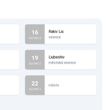
16
Rakiv Lis
vesnice
AQI PM2.5
19
Liubeshiv
městská vesnice
AQI PM2.5
22
město
AQI PM2.5