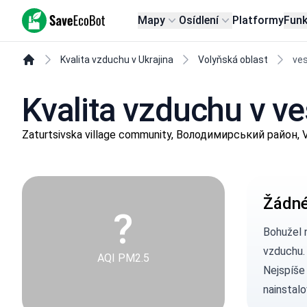
SaveEcoBot
Mapy
Osídlení
Platformy
Fun
Kvalita vzduchu v Ukrajina
Volyňská oblast
ve
Kvalita vzduchu v v
Zaturtsivska village community, Володимирський район, V
Žádné
?
Bohužel 
vzduchu.
AQI PM2.5
Nejspíše
nainstalo