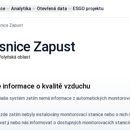
kce
Analytika
Otevřená data
ESG
O projektu
snice Zapust
esnice Zapust
olyňská oblast
 informace o kvalitě vzduchu
naše systém zatím nemá informace z automatických monitorovací
 zde zatím nebyly instalovány monitorovací stanice nebo o nic
vat ji nebo nás
informovat
o dostupných monitorovacích stanicí