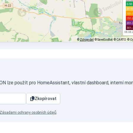
0-50
51-1
101-
151-
201-
301+
08.08.
©
Zdroje dat
© SaveEcoBot
© CARTO
© O
ON lze použít pro HomeAssistant, vlastní dashboard, interní mon
Zkopírovat
Zásadami ochrany osobních údajů
.