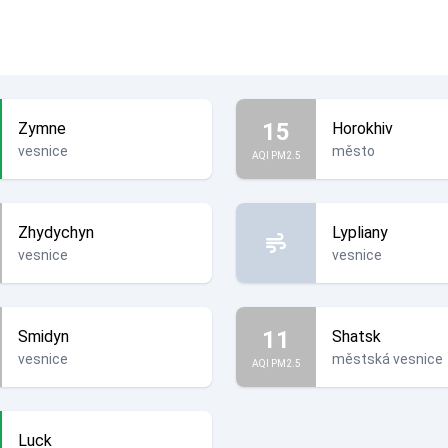
15
Zymne
Horokhiv
vesnice
město
AQI PM2.5
Zhydychyn
Lypliany
vesnice
vesnice
11
Smidyn
Shatsk
vesnice
městská vesnice
AQI PM2.5
Luck