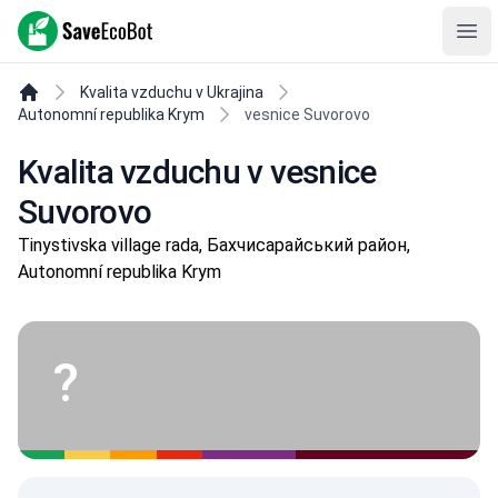
SaveEcoBot
Ope
Kvalita vzduchu v Ukrajina
Autonomní republika Krym
vesnice Suvorovo
Kvalita vzduchu v vesnice
Suvorovo
Tinystivska village rada, Бахчисарайський район,
Autonomní republika Krym
?