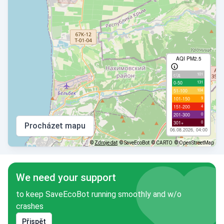
AQI PM2.5
101
с/д
131
0-50
104
51-100
9
101-150
4
151-200
0
201-300
0
301+
Procházet mapu
06.08.2026, 04:00
©
Zdroje dat
© SaveEcoBot
© CARTO
© OpenStreetMap
We need your support
to keep SaveEcoBot running smoothly and w/o
crashes
Přispět