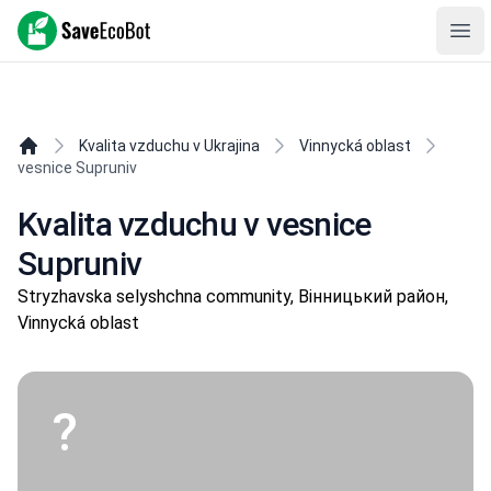
SaveEcoBot
Ope
Kvalita vzduchu v Ukrajina
Vinnycká oblast
vesnice Supruniv
Kvalita vzduchu v vesnice
Supruniv
Stryzhavska selyshchna community, Вінницький район,
Vinnycká oblast
?