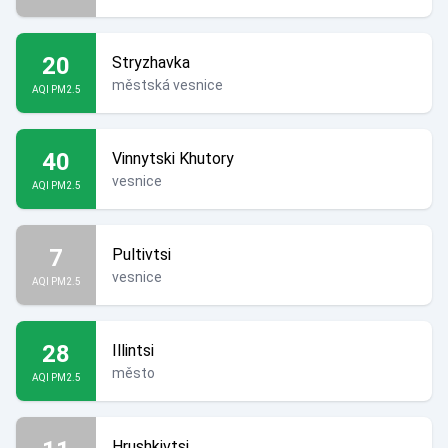
20
Stryzhavka
městská vesnice
AQI PM2.5
40
Vinnytski Khutory
vesnice
AQI PM2.5
7
Pultivtsi
vesnice
AQI PM2.5
28
Illintsi
město
AQI PM2.5
Hrushkivtsi