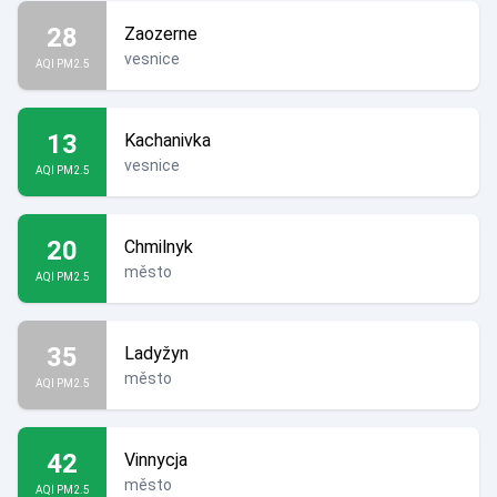
28
Zaozerne
vesnice
AQI PM2.5
13
Kachanivka
vesnice
AQI PM2.5
20
Chmilnyk
město
AQI PM2.5
35
Ladyžyn
město
AQI PM2.5
42
Vinnycja
město
AQI PM2.5