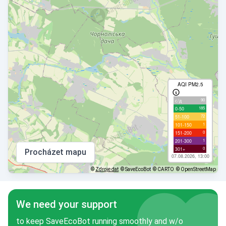
AQI PM2.5
90
с/д
185
0-50
72
51-100
1
101-150
0
151-200
1
201-300
0
301+
Procházet mapu
07.08.2026, 13:00
©
Zdroje dat
© SaveEcoBot
© CARTO
© OpenStreetMap
We need your support
to keep SaveEcoBot running smoothly and w/o