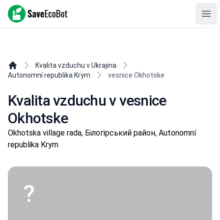
SaveEcoBot
Ope
Kvalita vzduchu v Ukrajina
Autonomní republika Krym
vesnice Okhotske
Kvalita vzduchu v vesnice
Okhotske
Okhotska village rada, Білогірський район, Autonomní
republika Krym
?