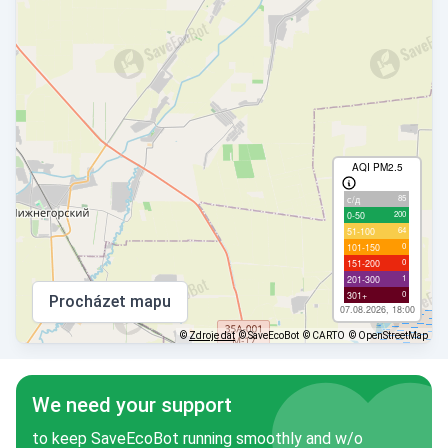
AQI PM2.5
85
с/д
200
0-50
64
51-100
0
101-150
0
151-200
1
201-300
0
301+
Procházet mapu
07.08.2026, 18:00
©
Zdroje dat
© SaveEcoBot
© CARTO
© OpenStreetMap
We need your support
to keep SaveEcoBot running smoothly and w/o