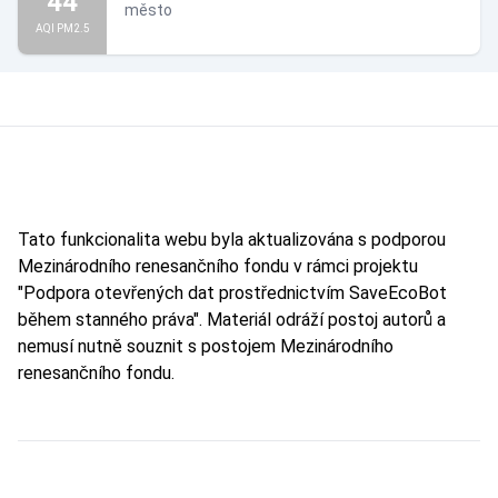
44
město
AQI PM2.5
Tato funkcionalita webu byla aktualizována s podporou
Mezinárodního renesančního fondu v rámci projektu
"Podpora otevřených dat prostřednictvím SaveEcoBot
během stanného práva". Materiál odráží postoj autorů a
nemusí nutně souznit s postojem Mezinárodního
renesančního fondu.