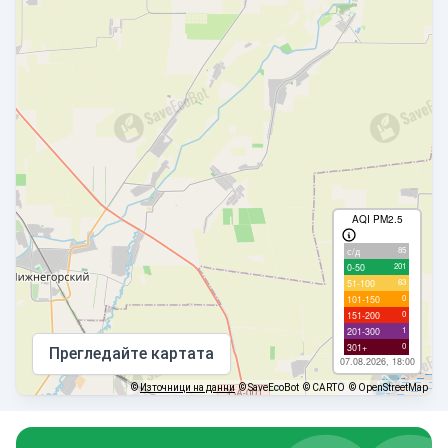
AQI PM2.5
85
с/д
201
0-50
63
51-100
0
101-150
0
151-200
1
201-300
0
301+
Прегледайте картата
07.08.2026, 18:00
©
Източници на данни
© SaveEcoBot
© CARTO
© OpenStreetMap