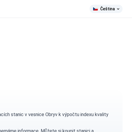
Čeština
ch stanic v vesnice Obryv k výpočtu indexu kvality
h nemáme informace. Můžete si
koupit stanici
a