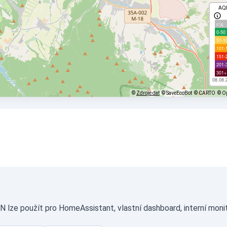
AQ
с/д
0-50
51-1
101-
151-
201-
301+
08.08.
©
Zdroje dat
© SaveEcoBot
© CARTO
© O
N lze použít pro HomeAssistant, vlastní dashboard, interní moni