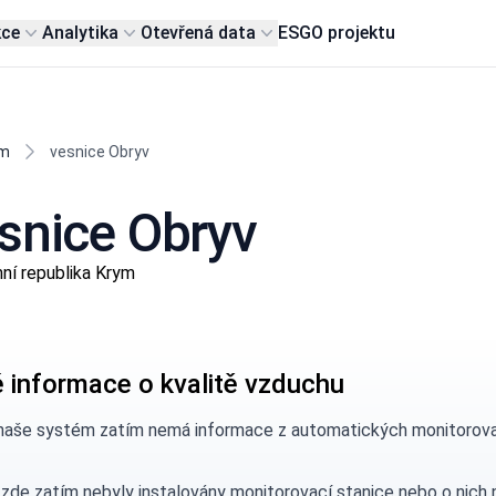
kce
Analytika
Otevřená data
ESG
O projektu
ym
vesnice Obryv
esnice Obryv
ní republika Krym
 informace o kvalitě vzduchu
naše systém zatím nemá informace z automatických monitorovací
 zde zatím nebyly instalovány monitorovací stanice nebo o nic