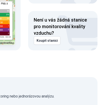
I PM2.5
99
216
33
00
Není u vás žádná stanice
1
150
pro monitorování kvality
1
200
0
300
vzduchu?
0
2026, 08:00
Koupit stanici
penStreetMap
toring nebo jednorázovou analýzu.