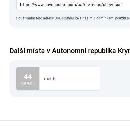
Používáním této adresy URL souhlasíte s našimi
Podmínkami použití
a
Další místa v Autonomní republika Kr
44
město
AQI PM2.5