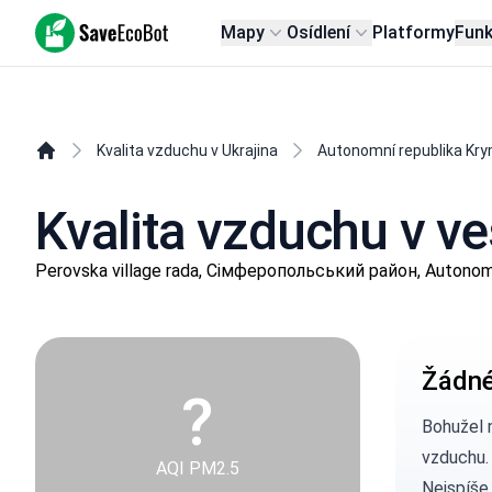
SaveEcoBot
Mapy
Osídlení
Platformy
Fun
Kvalita vzduchu v Ukrajina
Autonomní republika Kr
Kvalita vzduchu v v
Perovska village rada, Сімферопольський район, Autonom
Žádné
?
Bohužel 
vzduchu.
AQI PM2.5
Nejspíše