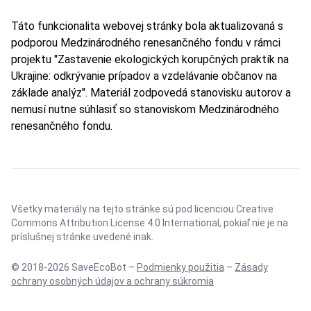
Táto funkcionalita webovej stránky bola aktualizovaná s
podporou Medzinárodného renesančného fondu v rámci
projektu "Zastavenie ekologických korupčných praktík na
Ukrajine: odkrývanie prípadov a vzdelávanie občanov na
základe analýz". Materiál zodpovedá stanovisku autorov a
nemusí nutne súhlasiť so stanoviskom Medzinárodného
renesančného fondu.
Všetky materiály na tejto stránke sú pod licenciou
Creative
Commons Attribution License 4.0 International
, pokiaľ nie je na
príslušnej stránke uvedené inak.
© 2018-2026 SaveEcoBot –
Podmienky použitia
–
Zásady
ochrany osobných údajov a ochrany súkromia