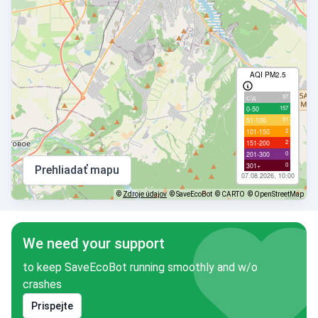
AQI PM2.5
97
с/д
157
0-50
91
51-100
2
101-150
2
151-200
0
201-300
0
301+
Prehliadať mapu
07.08.2026, 10:00
©
Zdroje údajov
© SaveEcoBot
© CARTO
© OpenStreetMap
We need your support
to keep SaveEcoBot running smoothly and w/o
crashes
Prispejte