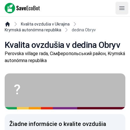
SaveEcoBot
Ope
Kvalita ovzdušia v Ukrajina
Krymská autonómna republika
dedina Obryv
Kvalita ovzdušia v dedina Obryv
Perovska village rada, Сімферопольський район, Krymská
autonómna republika
?
Žiadne informácie o kvalite ovzdušia