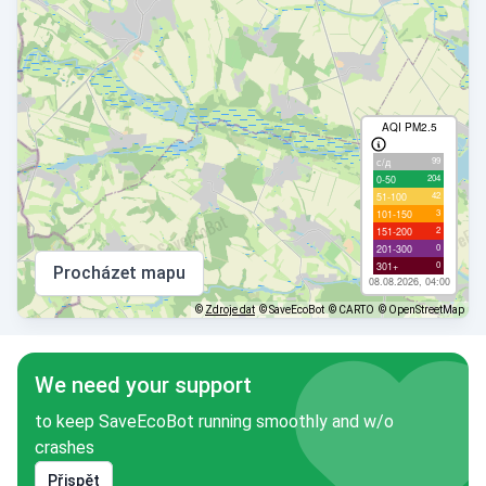
AQI PM2.5
99
с/д
204
0-50
42
51-100
3
101-150
2
151-200
0
201-300
0
301+
Procházet mapu
08.08.2026, 04:00
©
Zdroje dat
© SaveEcoBot
© CARTO
© OpenStreetMap
We need your support
to keep SaveEcoBot running smoothly and w/o
crashes
Přispět