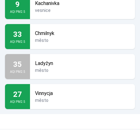
9
Kachanivka
vesnice
AQI PM2.5
33
Chmilnyk
město
AQI PM2.5
35
Ladyžyn
město
AQI PM2.5
27
Vinnycja
město
AQI PM2.5