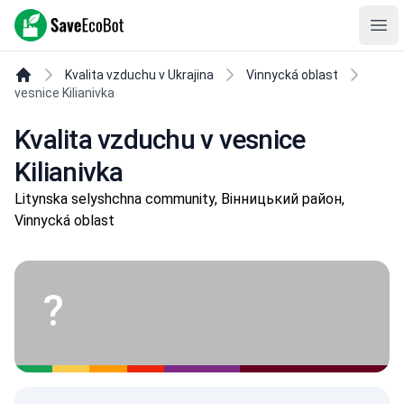
SaveEcoBot
Ope
Kvalita vzduchu v Ukrajina
Vinnycká oblast
vesnice Kilianivka
Kvalita vzduchu v vesnice
Kilianivka
Litynska selyshchna community, Вінницький район,
Vinnycká oblast
?