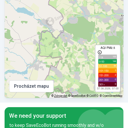
AQI PM2.5
106
с/д
144
0-50
94
51-100
3
101-150
2
151-200
0
201-300
0
301+
Procházet mapu
07.08.2026, 07:00
©
Zdroje dat
© SaveEcoBot
© CARTO
© OpenStreetMap
We need your support
to keep SaveEcoBot running smoothly and w/o