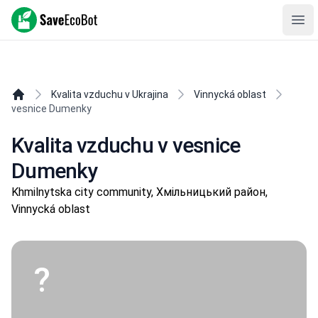
SaveEcoBot
Ope
Kvalita vzduchu v Ukrajina
Vinnycká oblast
vesnice Dumenky
Kvalita vzduchu v vesnice
Dumenky
Khmilnytska city community, Хмільницький район,
Vinnycká oblast
?