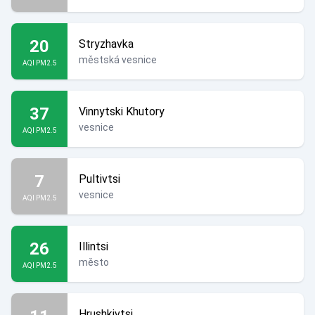
20
Stryzhavka
městská vesnice
AQI PM2.5
37
Vinnytski Khutory
vesnice
AQI PM2.5
7
Pultivtsi
vesnice
AQI PM2.5
26
Illintsi
město
AQI PM2.5
Hrushkivtsi