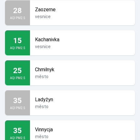
28
Zaozerne
vesnice
AQI PM2.5
15
Kachanivka
vesnice
AQI PM2.5
25
Chmilnyk
město
AQI PM2.5
35
Ladyžyn
město
AQI PM2.5
35
Vinnycja
město
AQI PM2.5