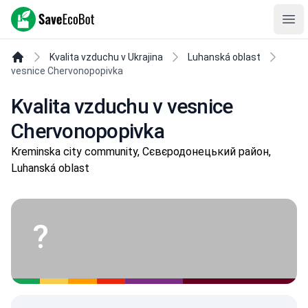
SaveEcoBot
Ope
Kvalita vzduchu v Ukrajina
Luhanská oblast
vesnice Chervonopopivka
Kvalita vzduchu v vesnice
Chervonopopivka
Kreminska city community, Сєвєродонецький район,
Luhanská oblast
?