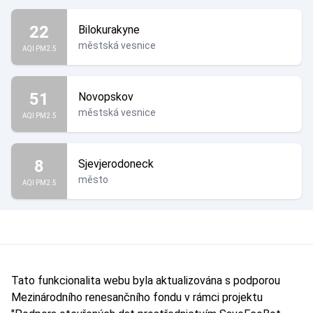
22
Bilokurakyne
městská vesnice
AQI PM2.5
51
Novopskov
městská vesnice
AQI PM2.5
8
Sjevjerodoneck
město
AQI PM2.5
Tato funkcionalita webu byla aktualizována s podporou
Mezinárodního renesančního fondu v rámci projektu