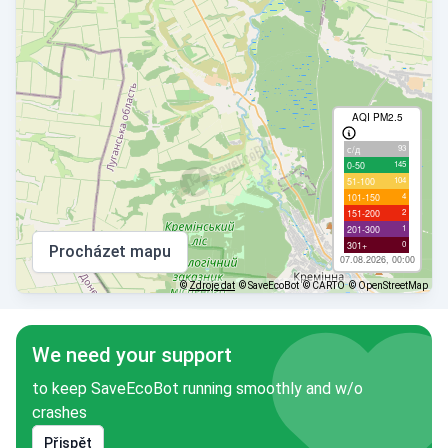
AQI PM2.5
93
с/д
145
0-50
104
51-100
4
101-150
2
151-200
1
201-300
0
301+
Procházet mapu
07.08.2026, 00:00
©
Zdroje dat
© SaveEcoBot
© CARTO
© OpenStreetMap
We need your support
to keep SaveEcoBot running smoothly and w/o
crashes
Přispět