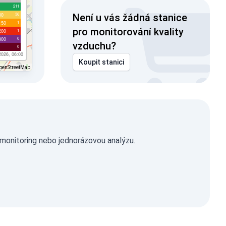
211
36
00
Není u vás žádná stanice
1
150
pro monitorování kvality
1
200
0
300
vzduchu?
0
2026, 06:00
Koupit stanici
penStreetMap
 monitoring nebo jednorázovou analýzu.