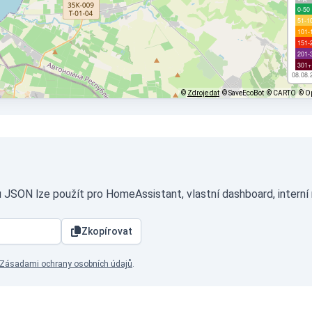
0-50
51-1
101-
151-
201-
301+
08.08.
©
Zdroje dat
© SaveEcoBot
© CARTO
© O
 JSON lze použít pro HomeAssistant, vlastní dashboard, interní
Zkopírovat
Zásadami ochrany osobních údajů
.