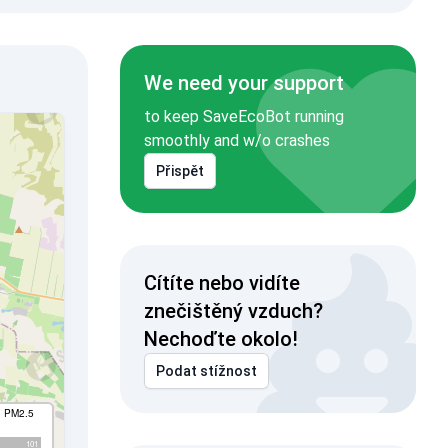
We need your support
to keep SaveEcoBot running
smoothly and w/o crashes
Přispět
Cítíte nebo vidíte
znečištěný vzduch?
Nechoďte okolo!
Podat stížnost
I PM2.5
101