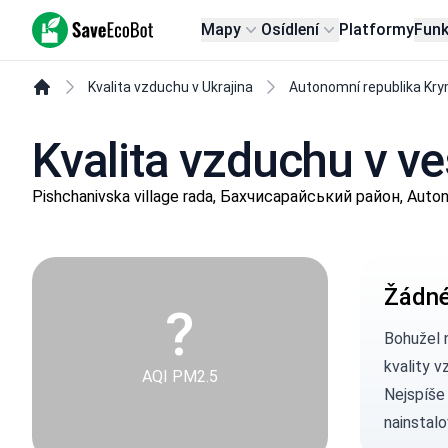
SaveEcoBot
Mapy
Osídlení
Platformy
Fun
Kvalita vzduchu v Ukrajina
Autonomní republika Kr
Kvalita vzduchu v v
Pishchanivska village rada, Бахчисарайський район, Auto
Žádné
?
Bohužel 
kvality v
AQI PM2.5
Nejspíše
nainstalo