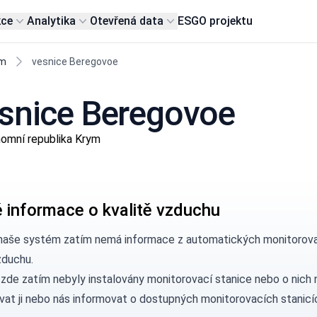
kce
Analytika
Otevřená data
ESG
O projektu
ym
vesnice Beregovoe
esnice Beregovoe
nomní republika Krym
 informace o kvalitě vzduchu
naše systém zatím nemá informace z automatických monitorova
zduchu.
 zde zatím nebyly instalovány monitorovací stanice nebo o nic
vat ji nebo nás
informovat
o dostupných monitorovacích stanicí