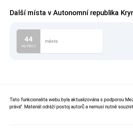
Další místa v Autonomní republika Kr
44
město
AQI PM2.5
Tato funkcionalita webu byla aktualizována s podporou M
práva". Materiál odráží postoj autorů a nemusí nutně souzn