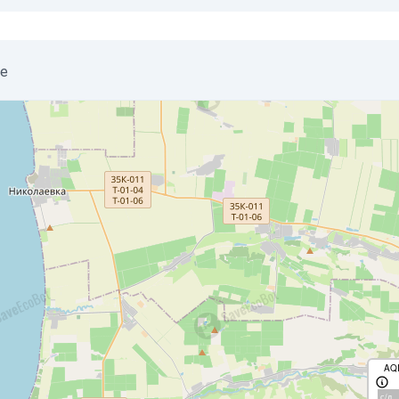
oe
AQ
с/д