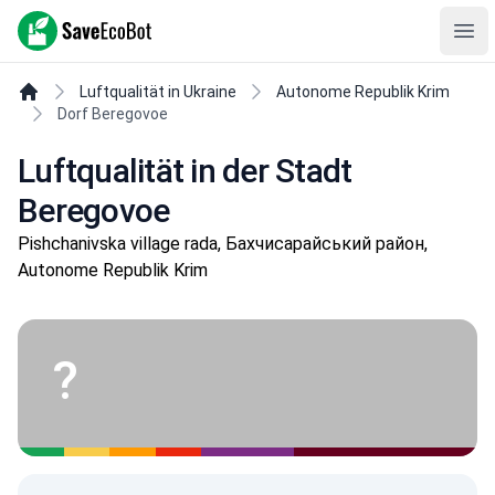
SaveEcoBot
Ope
Luftqualität in Ukraine
Autonome Republik Krim
Dorf Beregovoe
Luftqualität in der Stadt
Beregovoe
Pishchanivska village rada, Бахчисарайський район,
Autonome Republik Krim
?