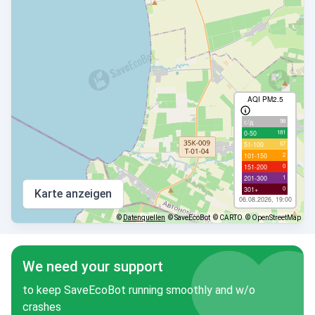
AQI PM2.5
98
с/д
181
0-50
67
51-100
2
101-150
0
151-200
1
201-300
0
301+
Karte anzeigen
06.08.2026, 19:00
©
Datenquellen
© SaveEcoBot
© CARTO
© OpenStreetMap
We need your support
to keep SaveEcoBot running smoothly and w/o
crashes