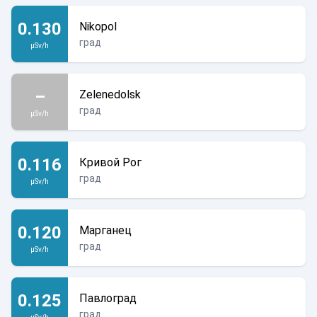
0.130
Nikopol
град
µSv/h
–
Zelenedolsk
град
µSv/h
0.116
Кривой Рог
град
µSv/h
0.120
Марганец
град
µSv/h
0.125
Павлоград
град