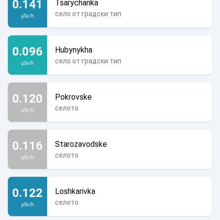
0.141
Tsarychanka
село от градски тип
µSv/h
0.096
Hubynykha
село от градски тип
µSv/h
0.120
Pokrovske
селото
µSv/h
0.116
Starozavodske
селото
µSv/h
0.122
Loshkarivka
селото
µSv/h