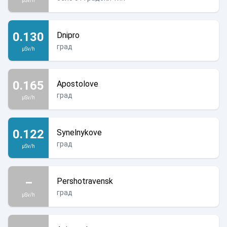
µSv/h
0.130
Dnipro
град
µSv/h
0.165
Apostolove
град
µSv/h
0.122
Synelnykove
град
µSv/h
–
Pershotravensk
град
µSv/h