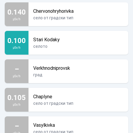
0.140
Chervonohryhorivka
село от градски тип
µSv/h
0.100
Stari Kodaky
селото
µSv/h
–
Verkhnodniprovsk
град
µSv/h
0.105
Chaplyne
село от градски тип
µSv/h
–
Vasylkivka
село от градски тип