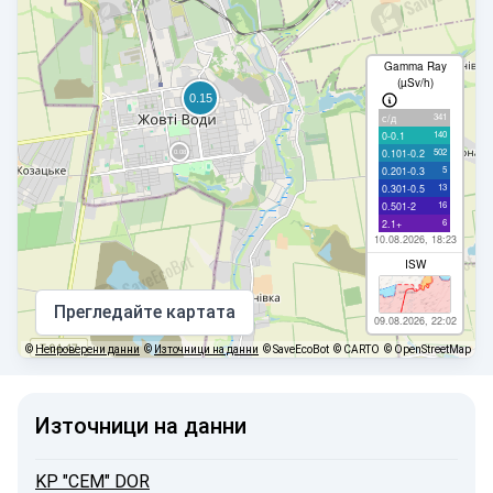
Gamma Ray
(µSv/h)
341
с/д
140
0-0.1
502
0.101-0.2
5
0.201-0.3
13
0.301-0.5
16
0.501-2
6
2.1+
10.08.2026, 18:23
ISW
Прегледайте картата
09.08.2026, 22:02
©
Непроверени данни
©
Източници на данни
© SaveEcoBot
© CARTO
© OpenStreetMap
Източници на данни
KP "CEM" DOR