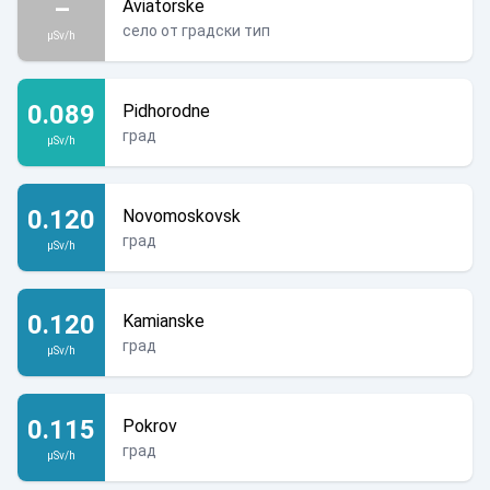
–
Aviatorske
село от градски тип
µSv/h
0.089
Pidhorodne
град
µSv/h
0.120
Novomoskovsk
град
µSv/h
0.120
Kamianske
град
µSv/h
0.115
Pokrov
град
µSv/h