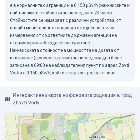
е в нормалните си граници и е 0.150 µSv/h (най-ниските и
най-високите стойности за последните 24 часа).
Стойностите се измерват с различни устройства, от
онлайн мониторинг станции до ежедневни ръчни
измервания от съответните държавни агенции на
стационарни наблюдателни пунктове.
Най-високата стойност на мощността на дозата от
излъчване (фоново лъчение) за последния ден беше
записана в 09:00 на наблюдателния пункт по адрес Zovti
Vodi и е 0.150 µSv/h, който е под контролното ниво.
Интерактивна карта на фоновата радиация в град
Zhovti Vody