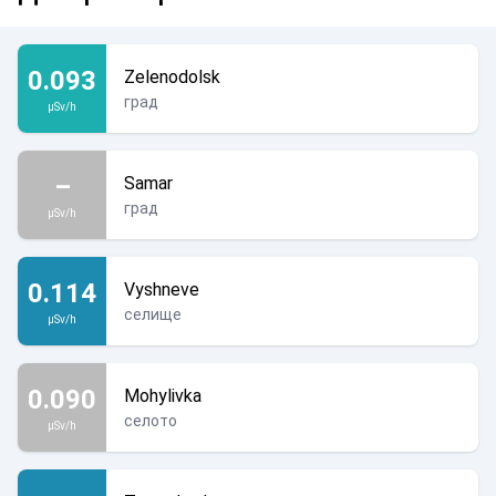
0.093
Zelenodolsk
град
µSv/h
–
Samar
град
µSv/h
0.114
Vyshneve
селище
µSv/h
0.090
Mohylivka
селото
µSv/h