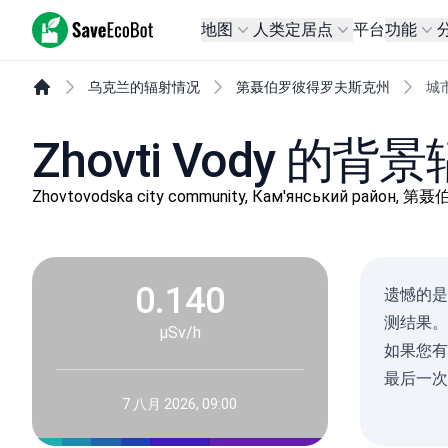
SaveEcoBot
地图
人类定居点
平台
功能
乌克兰的辐射情况
第聂伯罗彼得罗夫斯克州
城市
Zhovti Vody 的
Zhovtovodska city community, Кам'янський рай
0.140
遗憾的是
测结果。
µSv/h
如果您有机
最后一次测量
7 八月 2026, 09:00