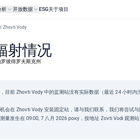
分析
开放数据
ESG
关于项目
 Zhovti Vody
背景辐射情况
он, 第聂伯罗彼得罗夫斯克州
Gam
，目前 Zhovti Vody 中的监测站没有实际数据（最近 24
(
с/д
0-0.1
会在 Zhovti Vody 安装固定站，请
与我们联系
，我们将尝试与
0.10
发生在 09:00, 7 八月 2026 року，按地址 Zovti Vodi 观测站
0.20
0.30
0.50
2.1+
08.08.