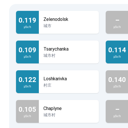
0.119
–
Zelenodolsk
城市
µSv/h
µSv/h
0.109
0.114
Tsarychanka
城市村
µSv/h
µSv/h
0.122
0.140
Loshkarivka
村庄
µSv/h
µSv/h
0.105
–
Chaplyne
城市村
µSv/h
µSv/h