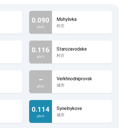
0.090
Mohylivka
村庄
µSv/h
0.116
Starozavodske
村庄
µSv/h
–
Verkhnodniprovsk
城市
µSv/h
0.114
Synelnykove
城市
µSv/h