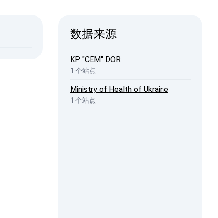
ISW
数据来源
2026, 20:44
penStreetMap
KP "CEM" DOR
1 个站点
Ministry of Health of Ukraine
1 个站点