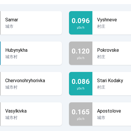
0.096
Samar
Vyshneve
城市
村庄
µSv/h
0.120
Hubynykha
Pokrovske
城市村
村庄
µSv/h
0.086
Chervonohryhorivka
Stari Kodaky
城市村
村庄
µSv/h
0.165
Vasylkivka
Apostolove
城市村
城市
µSv/h