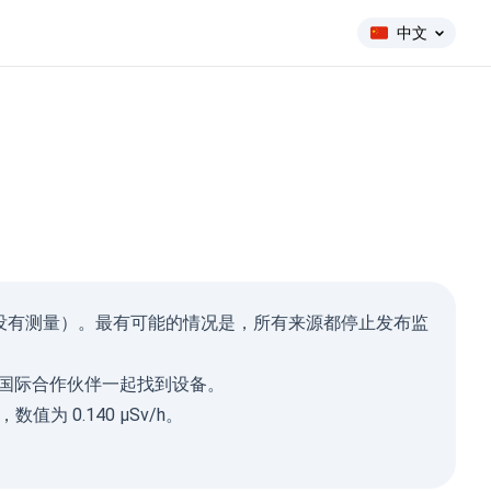
中文
ma Ray
 小时内没有测量）。最有可能的情况是，所有来源都停止发布监
µSv/h)
588
111
国际合作伙伴一起找到设备。
281
1-0.2
，数值为 0.140 µSv/h。
8
1-0.3
11
1-0.5
14
1-2
8
2026, 15:05