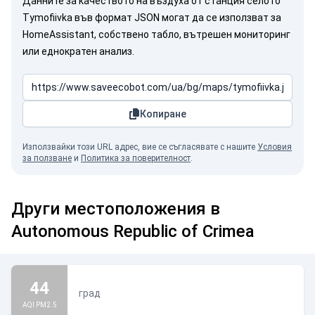
Данните за качеството на въздуха от станция селото
Tymofiivka във формат JSON могат да се използват за
HomeAssistant, собствено табло, вътрешен мониторинг
или еднократен анализ.
Копиране
Използвайки този URL адрес, вие се съгласявате с нашите
Условия
за ползване
и
Политика за поверителност
.
Други местоположения в
Autonomous Republic of Crimea
44
град
AQI PM2.5