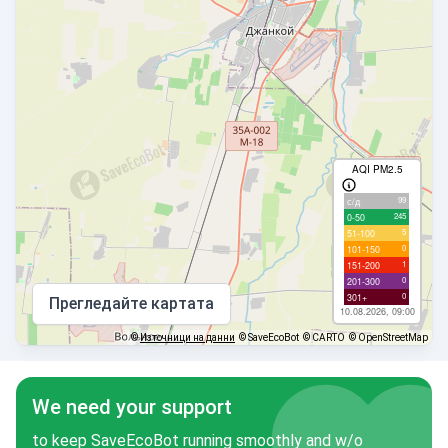
AQI PM2.5
99
с/д
245
0-50
5
51-100
0
101-150
1
151-200
0
201-300
0
301+
Прегледайте картата
10.08.2026, 09:00
©
Източници на данни
© SaveEcoBot
© CARTO
© OpenStreetMap
We need your support
to keep SaveEcoBot running smoothly and w/o