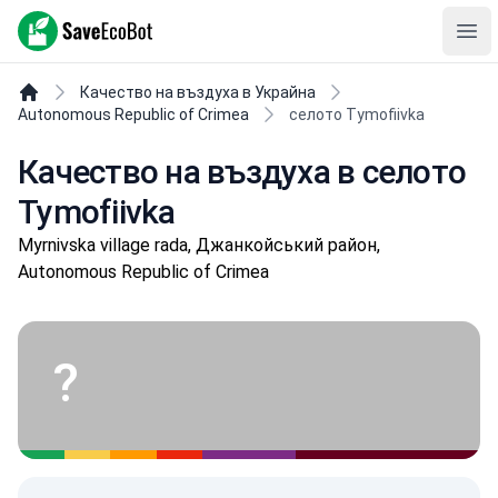
SaveEcoBot
Ope
Качество на въздуха в Украйна
Autonomous Republic of Crimea
селото Tymofiivka
Качество на въздуха в селото
Tymofiivka
Myrnivska village rada, Джанкойський район,
Autonomous Republic of Crimea
?