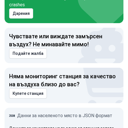
crashes
Дарения
Чувствате или виждате замърсен
въздух? Не минавайте мимо!
Подайте жалба
им е Украйна!
Няма мониторинг станция за качество
на въздуха близо до вас?
Купете станция
Данни за населеното място в JSON формат