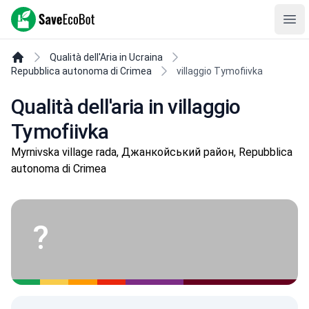
SaveEcoBot
Ope
Qualità dell'Aria in Ucraina
Repubblica autonoma di Crimea
villaggio Tymofiivka
Qualità dell'aria in villaggio
Tymofiivka
Myrnivska village rada, Джанкойський район, Repubblica
autonoma di Crimea
?