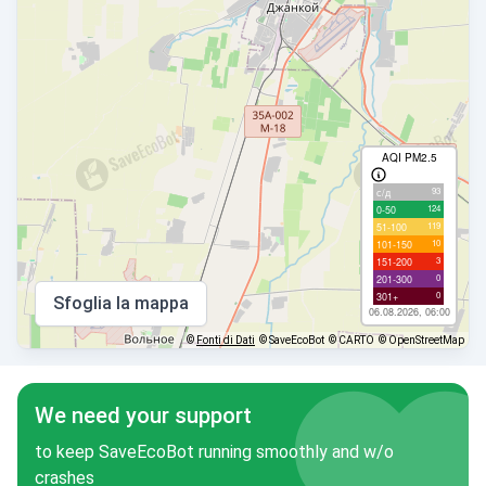
AQI PM2.5
93
с/д
124
0-50
119
51-100
10
101-150
3
151-200
0
201-300
0
301+
Sfoglia la mappa
06.08.2026, 06:00
©
Fonti di Dati
© SaveEcoBot
© CARTO
© OpenStreetMap
We need your support
to keep SaveEcoBot running smoothly and w/o
crashes