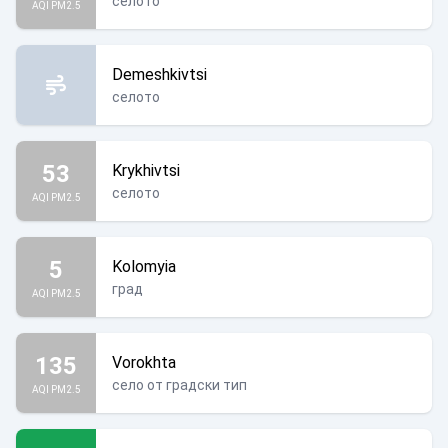
селото
AQI PM2.5
Demeshkivtsi
селото
53
Krykhivtsi
селото
AQI PM2.5
5
Kolomyia
град
AQI PM2.5
135
Vorokhta
село от градски тип
AQI PM2.5