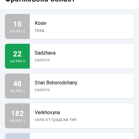
10
Kosiv
град
AQI PM2.5
22
Sadzhava
селото
AQI PM2.5
48
Stari Bohorodchany
селото
AQI PM2.5
182
Verkhovyna
село от градски тип
AQI PM2.5