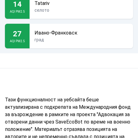
14
Tatariv
селото
AQI PM2.5
27
Ивано-Франковск
град
AQI PM2.5
Тази функционалност на уебсайта беше
актуализирана с подкрепата на Международния фонд
за възрождение в рамките на проекта "Адвокация за
отворени данни чрез SaveEcoBot по време на военно
положение". Материалът отразява позицията на
авторите и не непременно съвпада с позицията на