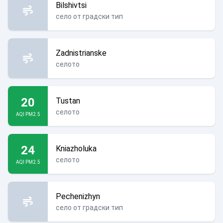
Bilshivtsi
село от градски тип
Zadnistrianske
селото
20
Tustan
селото
AQI PM2.5
24
Kniazholuka
селото
AQI PM2.5
Pechenizhyn
село от градски тип