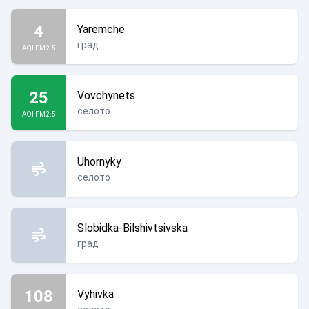
4
Yaremche
град
AQI PM2.5
25
Vovchynets
селото
AQI PM2.5
Uhornyky
селото
Slobidka-Bilshivtsivska
град
108
Vyhivka