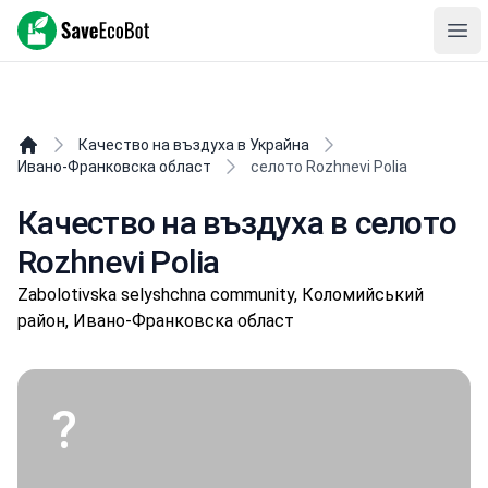
SaveEcoBot
Ope
Качество на въздуха в Украйна
Ивано-Франковска област
селото Rozhnevi Polia
Качество на въздуха в селото
Rozhnevi Polia
Zabolotivska selyshchna community, Коломийський
район, Ивано-Франковска област
?