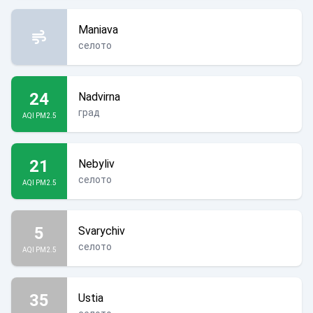
Maniava
селото
24
Nadvirna
град
AQI PM2.5
21
Nebyliv
селото
AQI PM2.5
5
Svarychiv
селото
AQI PM2.5
35
Ustia