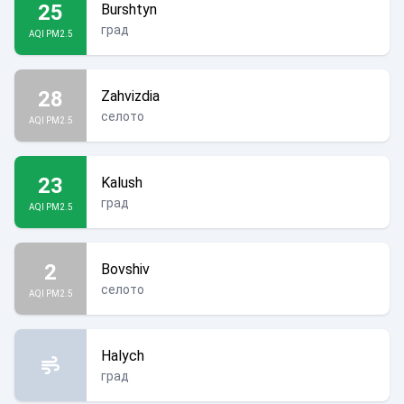
25
Burshtyn
град
AQI PM2.5
28
Zahvizdia
селото
AQI PM2.5
23
Kalush
град
AQI PM2.5
2
Bovshiv
селото
AQI PM2.5
Halych
град