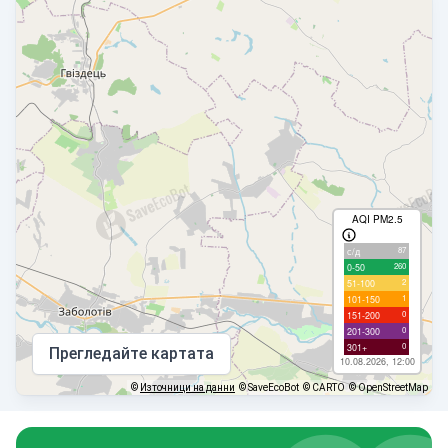
AQI PM2.5
87
с/д
260
0-50
2
51-100
1
101-150
0
151-200
0
201-300
0
301+
Прегледайте картата
10.08.2026, 12:00
©
Източници на данни
© SaveEcoBot
© CARTO
© OpenStreetMap