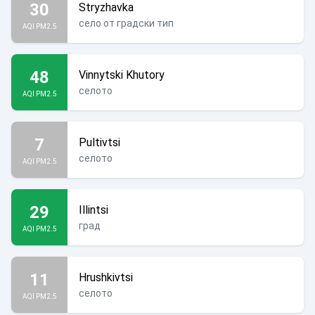
30
Stryzhavka
село от градски тип
AQI PM2.5
48
Vinnytski Khutory
селото
AQI PM2.5
7
Pultivtsi
селото
AQI PM2.5
29
Illintsi
град
AQI PM2.5
11
Hrushkivtsi
селото
AQI PM2.5