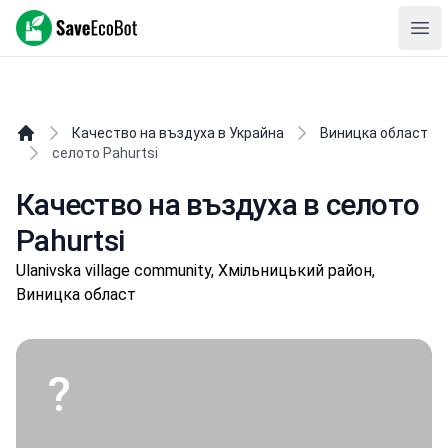
SaveEcoBot
Ope
Качество на въздуха в Украйна
Виницка област
селото Pahurtsi
Качество на въздуха в селото
Pahurtsi
Ulanivska village community, Хмільницький район,
Виницка област
?