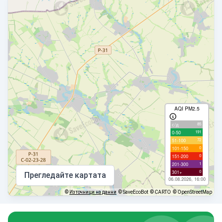
AQI PM2.5
85
с/д
191
0-50
72
51-100
0
101-150
0
151-200
1
201-300
0
301+
Прегледайте картата
06.08.2026, 16:00
©
Източници на данни
© SaveEcoBot
© CARTO
© OpenStreetMap