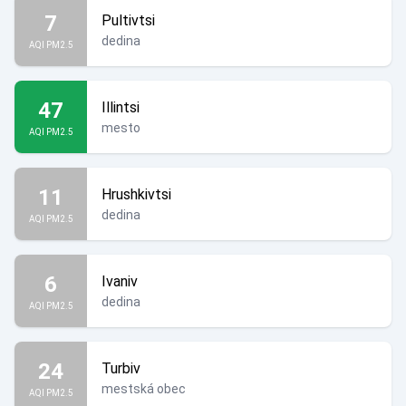
7
Pultivtsi
dedina
AQI PM2.5
47
Illintsi
mesto
AQI PM2.5
11
Hrushkivtsi
dedina
AQI PM2.5
6
Ivaniv
dedina
AQI PM2.5
24
Turbiv
mestská obec
AQI PM2.5