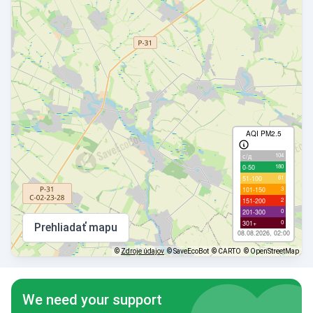
AQI PM2.5
104
с/д
180
0-50
61
51-100
3
101-150
2
151-200
0
201-300
0
301+
Prehliadať mapu
08.08.2026, 02:00
©
Zdroje údajov
© SaveEcoBot
© CARTO
© OpenStreetMap
We need your support