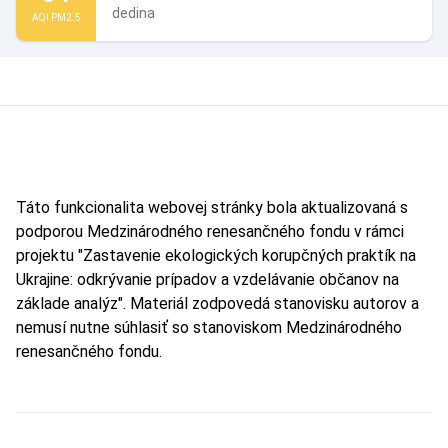
dedina
AQI PM2.5
Táto funkcionalita webovej stránky bola aktualizovaná s
podporou Medzinárodného renesančného fondu v rámci
projektu "Zastavenie ekologických korupčných praktík na
Ukrajine: odkrývanie prípadov a vzdelávanie občanov na
základe analýz". Materiál zodpovedá stanovisku autorov a
nemusí nutne súhlasiť so stanoviskom Medzinárodného
renesančného fondu.