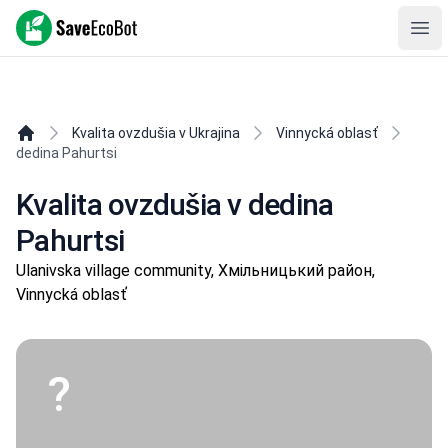
SaveEcoBot
Ope
Kvalita ovzdušia v Ukrajina
Vinnycká oblasť
dedina Pahurtsi
Kvalita ovzdušia v dedina
Pahurtsi
Ulanivska village community, Хмільницький район,
Vinnycká oblasť
?