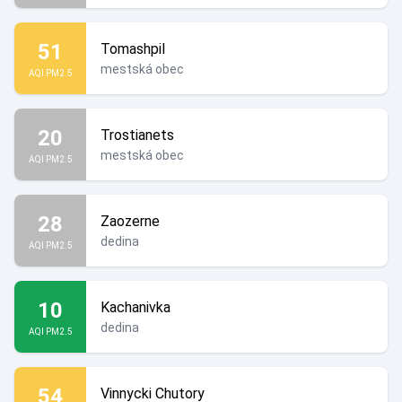
51
Tomashpil
mestská obec
AQI PM2.5
20
Trostianets
mestská obec
AQI PM2.5
28
Zaozerne
dedina
AQI PM2.5
10
Kachanivka
dedina
AQI PM2.5
54
Vinnycki Chutory