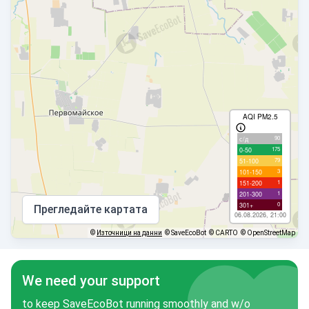
AQI PM2.5
90
с/д
175
0-50
79
51-100
3
101-150
1
151-200
1
201-300
0
301+
Прегледайте картата
06.08.2026, 21:00
©
Източници на данни
© SaveEcoBot
© CARTO
© OpenStreetMap
We need your support
to keep SaveEcoBot running smoothly and w/o