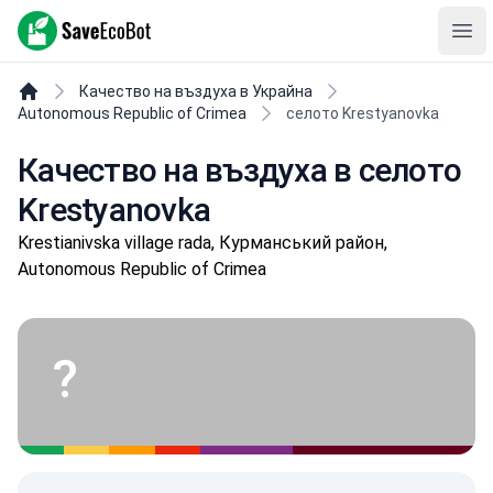
SaveEcoBot
Ope
Качество на въздуха в Украйна
Autonomous Republic of Crimea
селото Krestyanovka
Качество на въздуха в селото
Krestyanovka
Krestianivska village rada, Курманський район,
Autonomous Republic of Crimea
?