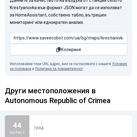
Данните за качеството на въздуха от станция селото
Krestyanovka във формат JSON могат да се използват
за HomeAssistant, собствено табло, вътрешен
мониторинг или еднократен анализ.
Копиране
Използвайки този URL адрес, вие се съгласявате с нашите
Условия
за ползване
и
Политика за поверителност
.
Други местоположения в
Autonomous Republic of Crimea
44
град
AQI PM2.5