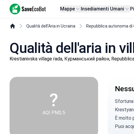
SaveEcoBot
Mappe
Insediamenti Umani
P
Qualità dell'Aria in Ucraina
Repubblica autonoma di
Qualità dell'aria in 
Krestianivska village rada, Курманський район, Repubblic
Nessun
?
Sfortunat
Krestyano
AQI PM2.5
È molto p
Puoi
acqu