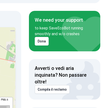
We need your support
to keep SaveEcoBot running
smoothly and w/o crashes
Dona
Avverti o vedi aria
inquinata? Non passare
oltre!
Compila il reclamo
I PM2.5
109