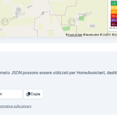
0-50
51-1
101-
151-
201-
301+
09.08.
©
Fonti di Dati
© SaveEcoBot
© CARTO
© O
in formato JSON possono essere utilizzati per HomeAssistant, dash
Copia
formativa sulla privacy
.