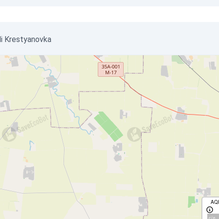
_di Krestyanovka
AQ
с/д