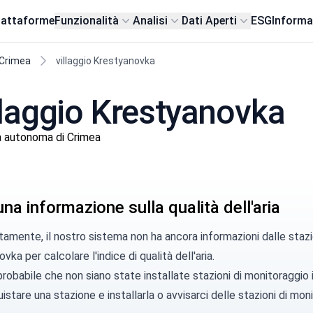
iattaforme
Funzionalità
Analisi
Dati Aperti
ESG
Informa
 Crimea
villaggio Krestyanovka
villaggio Krestyanovka
a autonoma di Crimea
a informazione sulla qualità dell'aria
amente, il nostro sistema non ha ancora informazioni dalle stazi
vka per calcolare l'indice di qualità dell'aria.
robabile che non siano state installate stazioni di monitoraggio
istare una stazione
e installarla o
avvisarci
delle stazioni di moni