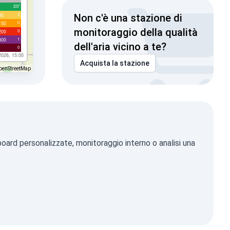
237
3
00
Non c'è una stazione di
0
150
monitoraggio della qualità
0
200
1
300
dell'aria vicino a te?
0
2026, 15:00
Acquista la stazione
penStreetMap
board personalizzate, monitoraggio interno o analisi una