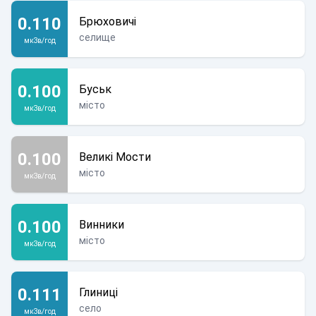
0.110
Брюховичі
селище
мкЗв/год
0.100
Буськ
місто
мкЗв/год
0.100
Великі Мости
місто
мкЗв/год
0.100
Винники
місто
мкЗв/год
0.111
Глиниці
село
мкЗв/год