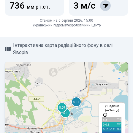
736
3
м/с
мм рт.ст.
Станом на 6 серпня 2026, 15:00
Український гідрометеорологічний центр
Інтерактивна карта радіаційного фону в селі
Яворів
γ-Радіація
(мкЗв/год)
359
с/д
132
0-0.1
484
0.101-0.2