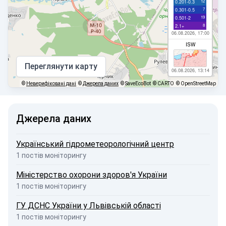
12
0.201-0.3
7
0.301-0.5
19
0.501-2
8
2.1+
06.08.2026, 17:00
ISW
Переглянути карту
06.08.2026, 13:14
©
Неверифіковані дані
©
Джерела даних
© SaveEcoBot
© CARTO
© OpenStreetMap
Джерела даних
Український гідрометеорологічний центр
1 постів моніторингу
Міністерство охорони здоров'я України
1 постів моніторингу
ГУ ДСНС України у Львівській області
1 постів моніторингу