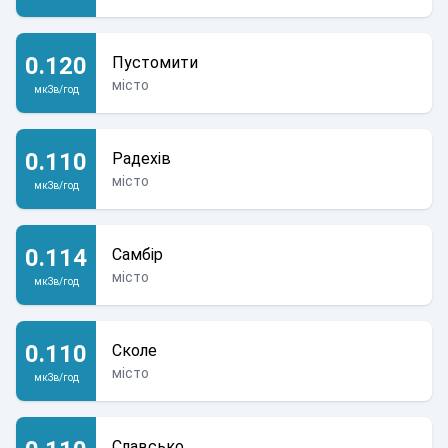
0.120
Пустомити
місто
мкЗв/год
0.110
Радехів
місто
мкЗв/год
0.114
Самбір
місто
мкЗв/год
0.110
Сколе
місто
мкЗв/год
Славсько