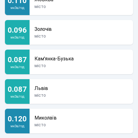
0.110
місто
мкЗв/год
0.096
Золочів
місто
мкЗв/год
0.087
Кам'янка-Бузька
місто
мкЗв/год
0.087
Львів
місто
мкЗв/год
0.120
Миколаїв
місто
мкЗв/год