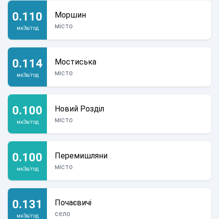
0.110
Моршин
місто
мкЗв/год
0.114
Мостиська
місто
мкЗв/год
0.100
Новий Розділ
місто
мкЗв/год
0.100
Перемишляни
місто
мкЗв/год
0.131
Почаєвичі
село
мкЗв/год