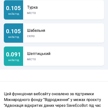
0.105
Турка
місто
мкЗв/год
0.105
Шабельня
село
мкЗв/год
0.091
Шептицький
місто
мкЗв/год
Цей функціонал вебсайту оновлено за підтримки
Міжнародного фонду "Відродження" у межах проєкту
"Адвокація відкритих даних через SaveEcoBot під час