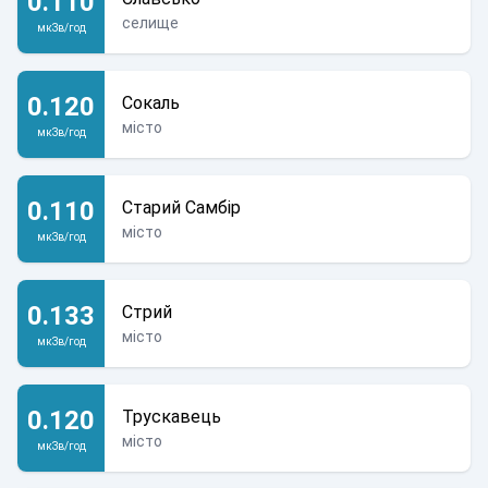
0.110
селище
мкЗв/год
0.120
Сокаль
місто
мкЗв/год
0.110
Старий Самбір
місто
мкЗв/год
0.133
Стрий
місто
мкЗв/год
0.120
Трускавець
місто
мкЗв/год