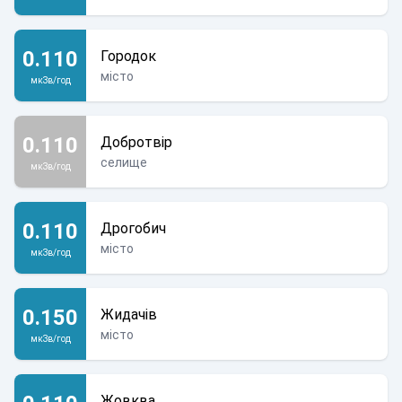
0.110
Городок
місто
мкЗв/год
0.110
Добротвір
селище
мкЗв/год
0.110
Дрогобич
місто
мкЗв/год
0.150
Жидачів
місто
мкЗв/год
Жовква