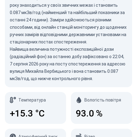
року знаходиться у своїх звичних межах і становить
0.087 мкЗв/год (найменший та найбільший показники за
останні 24 години). Заміри здійснюються різними
способами, від онлайн станцій моніторингу до щоденних
ручних замірів відповідними державними установами на
стаціонарних постах спостереження.
Найвища величина потужності експозиційної дози
(радіаційний фон) за останню добу зафіксовано о 22:04,
7 серпня 2026 року на посту спостереження за адресою
вулиця Михайла Вербицького і вона становить 0.087
мкЗв/год, що нижче контрольного рівня.
Температура
Вологість повітря
+15.3
°C
93.0
%
Атмосферний тиск
Вітер