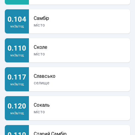
0.104
Самбір
місто
мкЗв/год
0.110
Сколе
місто
мкЗв/год
0.117
Славсько
селище
мкЗв/год
0.120
Сокаль
місто
мкЗв/год
0.110
Старий Самбір