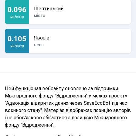
0.096
Шептицький
місто
мкЗв/год
0.105
Яворів
село
мкЗв/год
Цей функціонал вебсайту оновлено за підтримки
Міжнародного фонду "Відродження" у межах проєкту
"Адвокація відкритих даних через SaveEcoBot під час
воєнного стану". Матеріал відображає позицію авторів
і не обов'язково збігається з позицією Міжнародного
фонду "Відродження".