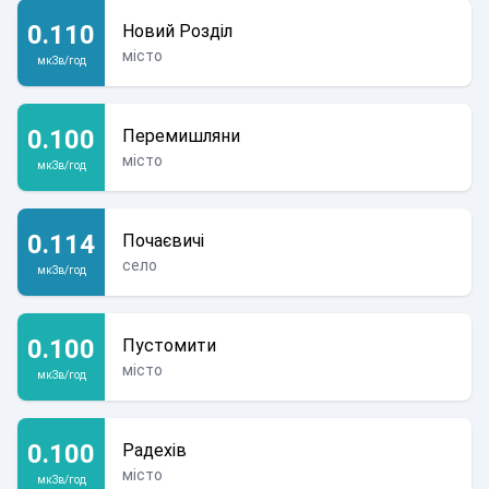
0.110
Новий Розділ
місто
мкЗв/год
0.100
Перемишляни
місто
мкЗв/год
0.114
Почаєвичі
село
мкЗв/год
0.100
Пустомити
місто
мкЗв/год
0.100
Радехів
місто
мкЗв/год