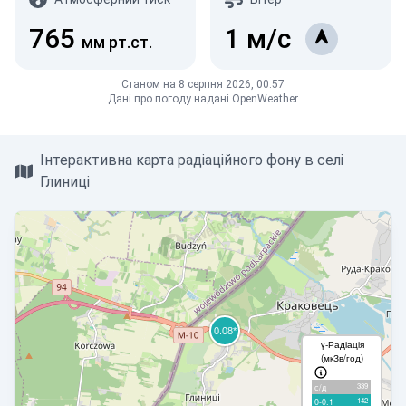
765
1
м/с
мм рт.ст.
Станом на 8 серпня 2026, 00:57
Дані про погоду надані OpenWeather
Інтерактивна карта радіаційного фону в селі
Глиниці
γ-Радіація
(мкЗв/год)
339
с/д
142
0-0.1