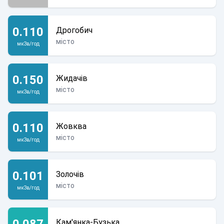
0.110
Дрогобич
місто
мкЗв/год
0.150
Жидачів
місто
мкЗв/год
0.110
Жовква
місто
мкЗв/год
0.101
Золочів
місто
мкЗв/год
0.087
Кам'янка-Бузька