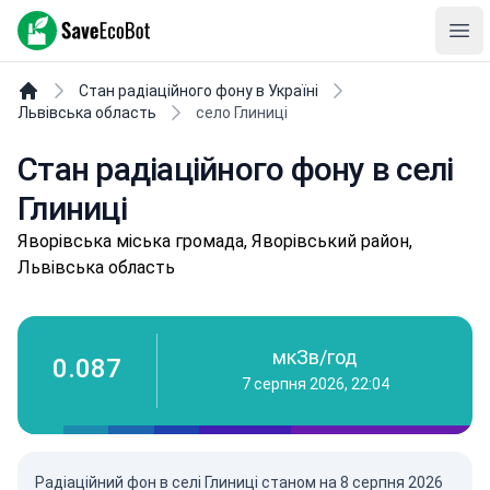
SaveEcoBot
Ope
Стан радіаційного фону в Україні
Львівська область
село Глиниці
Стан радіаційного фону в селі
Глиниці
Явopівськa міська громада, Яворівський район,
Львівська область
мкЗв/год
0.087
7 серпня 2026, 22:04
Радіаційний фон в селі Глиниці станом на
8 серпня 2026