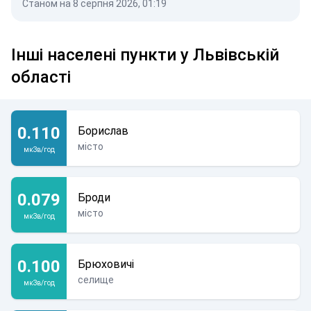
Станом на 8 серпня 2026, 01:19
Інші населені пункти у Львівській
області
0.110
Борислав
місто
мкЗв/год
0.079
Броди
місто
мкЗв/год
0.100
Брюховичі
селище
мкЗв/год