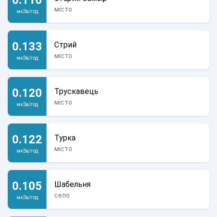
місто
мкЗв/год
0.133
Стрий
місто
мкЗв/год
0.120
Трускавець
місто
мкЗв/год
0.122
Турка
місто
мкЗв/год
0.105
Шабельня
село
мкЗв/год