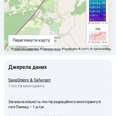
496
0.101-0.2
11
0.201-0.3
11
0.301-0.5
15
0.501-2
7
2.1+
08.08.2026, 01:18
ISW
Переглянути карту
07.08.2026, 20:44
©
Неверифіковані дані
©
Джерела даних
© SaveEcoBot
© CARTO
© OpenStreetMap
Джерела даних
SaveDnipro & Safecast
1 постів моніторингу
Загальна кількість постів радіаційного моніторингу в
селі Глиниці – 1 штук.