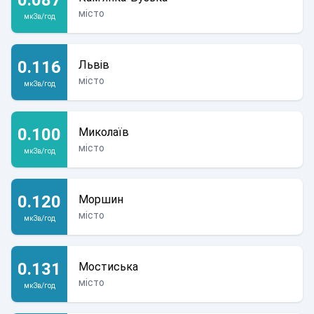
місто
мкЗв/год
0.116
Львів
місто
мкЗв/год
0.100
Миколаїв
місто
мкЗв/год
0.120
Моршин
місто
мкЗв/год
0.131
Мостиська
місто
мкЗв/год