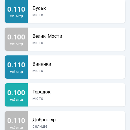
0.110
Буськ
місто
мкЗв/год
0.100
Великі Мости
місто
мкЗв/год
0.110
Винники
місто
мкЗв/год
0.100
Городок
місто
мкЗв/год
0.110
Добротвір
селище
мкЗв/год